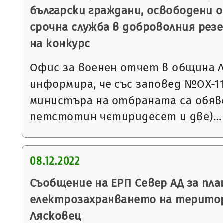
български граждани, освободени о
срочна служба в доброволния резе
на конкурс
Офис за военен отчет в община 
информира, че със заповед №ОХ-1132
министъра на отбраната са обяве
петстотин четиридесет и две)…
08.12.2022
Съобщение на ЕРП Север АД за пла
електрозахранването на терито
Лясковец