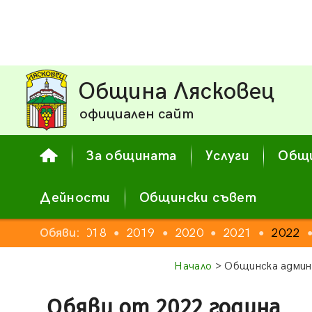
Община Лясковец
официален сайт
За общината
Услуги
Общи
Дейности
Общински съвет
16
2017
Обяви:
2018
2019
2020
2021
2022
●
●
●
●
●
●
Начало
> Общинска админ
Обяви от 2022 година