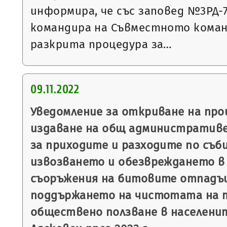
информира, че със заповед №3РД-787
командира на Съвместното коман
разкрита процедура за…
09.11.2022
Уведомление за откриване на пр
издаване на общ административе
за приходите и разходите по съб
извозването и обезвреждането в 
съоръжения на битовите отпадъц
поддържането на чистотата на 
обществено ползване в населени