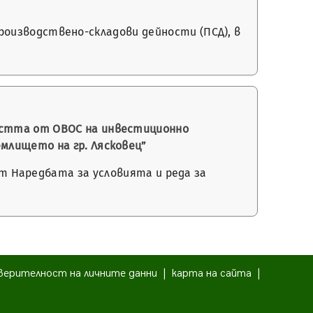
 производствено-складови дейности (ПСД), в
остта от ОВОС на инвестиционно
млището на гр. Лясковец”
 8 от Наредбата за условията и реда за
верителност на личните данни
|
карта на сайта
|