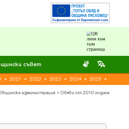
щински съвет
0
2021
2022
2023
2024
2025
2026
●
●
●
●
●
●
Общинска администрация > Обяви от 2010 година