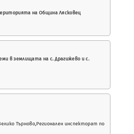
територията на Община Лясковец
и в землищата на с. Драгижево и с.
елико Търново,Регионален инспекторат по