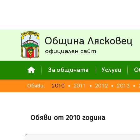
Община Лясковец
официален сайт
За общината
Услуги
О
Обяви:
2010
2011
2012
2013
●
●
●
●
Обяви от 2010 година