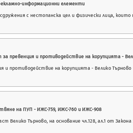
рекламно-информационни елементи
сдружения с нестопанска цел и физически лица, които 
…
за превенция и противодействие на корупцията - Вел
 и противодействие на корупцията - Велико Търново 
твяне на ПУП - ИЖС-759, ИЖС-760 и ИЖС-908
бласт Велико Търново, на основание чл.128, ал.1 от Зак