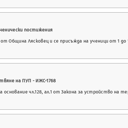
ученически постижения
 Община Лясковец и се присъжда на ученици от 1 до 12 к
твяне на ПУП - ИЖС-1768
на основание чл.128, ал.1 от Закона за устройство на