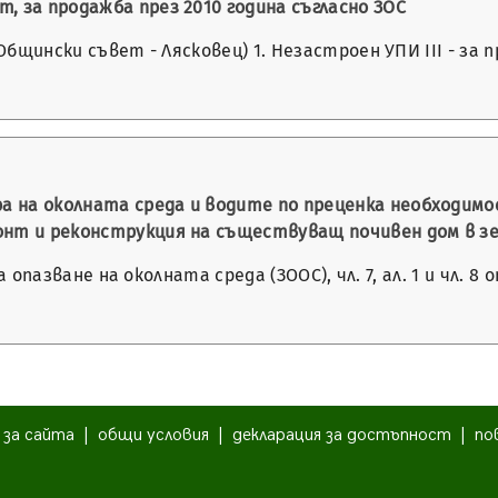
, за продажба през 2010 година съгласно ЗОС
 Общински съвет - Лясковец) 1. Незастроен УПИ ІІІ - за
а на околната среда и водите по преценка необходим
онт и реконструкция на съществуващ почивен дом в зе
 за опазване на околната среда (ЗООС), чл. 7, ал. 1 и чл.
|
за сайта
|
общи условия
|
декларация за достъпност
|
по