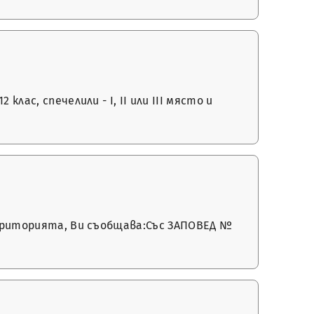
лас, спечелили - І, ІІ или ІІІ място и
 територията, Ви съобщава:Със ЗАПОВЕД №