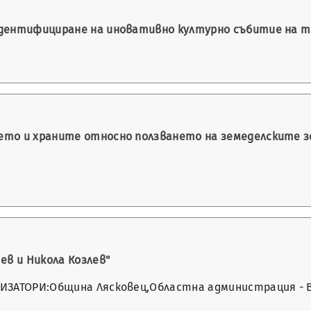
идентифициране на иновативно културно събитие на 
то и храните относно ползването на земеделските зем
ев и Никола Козлев"
ИЗАТОРИ:Община Лясковец,Областна администрация - В