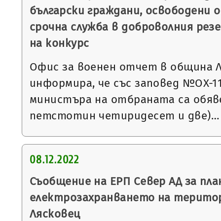
български граждани, освободени о
срочна служба в доброволния резе
на конкурс
Офис за военен отчет в община 
информира, че със заповед №ОХ-1132
министъра на отбраната са обяве
петстотин четиридесет и две)…
08.12.2022
Съобщение на ЕРП Север АД за пла
електрозахранването на терито
Лясковец