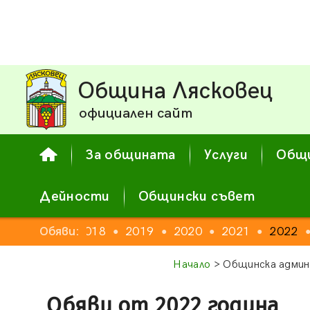
Община Лясковец
официален сайт
За общината
Услуги
Общи
Дейности
Общински съвет
16
2017
Обяви:
2018
2019
2020
2021
2022
●
●
●
●
●
●
Начало
> Общинска админ
Обяви от 2022 година