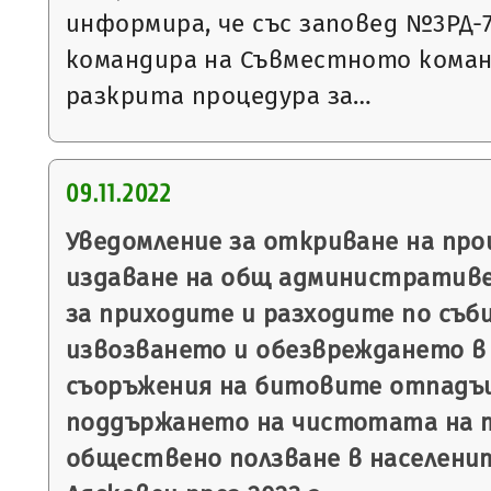
информира, че със заповед №3РД-787
командира на Съвместното коман
разкрита процедура за…
09.11.2022
Уведомление за откриване на пр
издаване на общ административе
за приходите и разходите по съб
извозването и обезвреждането в 
съоръжения на битовите отпадъц
поддържането на чистотата на 
обществено ползване в населени