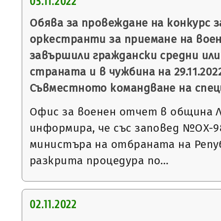
03.11.2022
Обява за провеждане на конкурс з
оркестранти за приемане на военн
завършили граждански средни или
страната и в чужбина на 29.11.2022 г
Съвместното командване на спец
Офис за военен отчет в община 
информира, че със заповед №ОХ-989 
министъра на отбраната на Репуб
разкрита процедура по…
02.11.2022