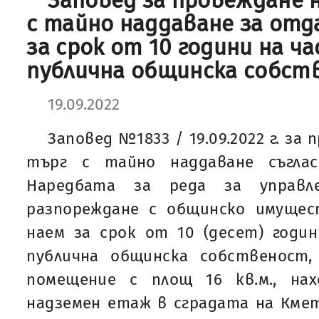
Заповед за провеждане 
с тайно наддаване за отд
за срок от 10 години на ч
публична общинска собст
19.09.2022
Заповед №1833 / 19.09.2022 г. за
търг с тайно наддаване съглас
Наредбата за реда за управле
разпореждане с общинско имущес
наем за срок от 10 (десет) годи
публична общинска собственост,
помещение с площ 16 кв.м., на
надземен етаж в сградата на Кмет