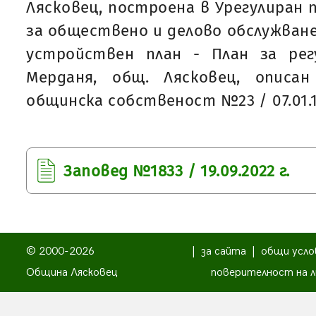
Лясковец, построена в Урегулиран п
за обществено и делово обслужване,
устройствен план - План за регу
Мерданя, общ. Лясковец, описа
общинска собственост №23 / 07.01.1
Заповед №1833 / 19.09.2022 г.
© 2000-2026
|
за сайта
|
общи усло
Община Лясковец
поверителност на л