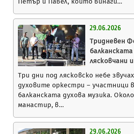
Петър и Павел, които винаги…
29.06.2026
Тридневен Ф
балканската 
лясковчани и
Три дни под лясковско небе звуча
духовите оркестри – участници 
балканската духова музика. Окол
манастир, в…
29.06.2026