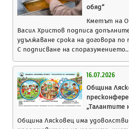
обяд“
Кметът на О
Васил Христов подписа допълните
удължаване срока на договора по 
С подписване на споразумението
16.07.2026
Община Ляск
пресконфере
„Талантите 
Община Лясковец има удоволстви