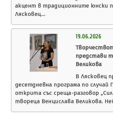
акцент в традиционните юнски п
Лясковец…
19.06.2026
Творчествот
представи т
Великова
В Лясковец 
десетдневна програма по случай
открита със среща-разговор „Сил
твореца Венцислава Великова. Н