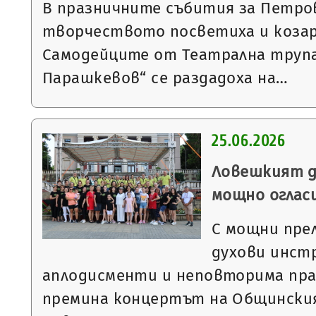
В празничните събития за Петров
творчеството посветиха и козар
Самодейците от Театрална труп
Парашкевов“ се раздадоха на…
25.06.2026
Ловешкият д
мощно оглас
С мощни пре
духови инст
аплодисменти и неповторима пра
премина концертът на Общинския