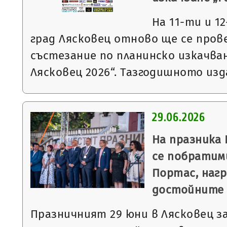
На 11-ти и 12
град Лясковец отново ще се про
състезание по планинско изкачван
Лясковец 2026“. Тазгодишното из
29.06.2026
На празника
се побратими
Портас, нагр
достойните 
Празничният 29 юни в Лясковец з