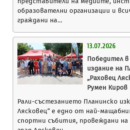
представители на медиите, инст
образователни организации и вс
граждани на…
13.07.2026
Победител в
издание на П
„Раховец Ляс
Румен Киров
Рали-състезанието Планинско изк
Лясковец“ е едно от най-мащабн
спортни събития, провеждани на