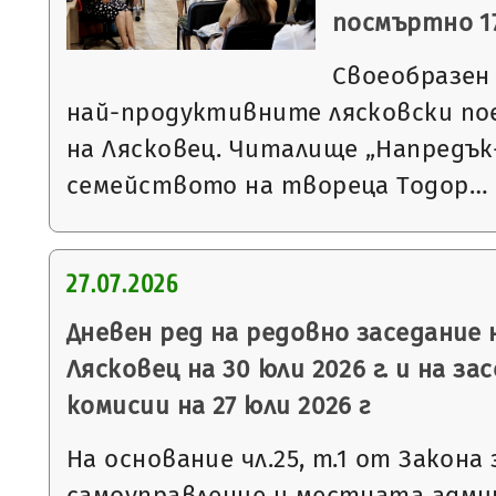
посмъртно 17
Своеобразен
най-продуктивните лясковски по
на Лясковец. Читалище „Напредък-
семейството на твореца Тодор…
27.07.2026
Дневен ред на редовно заседание
Лясковец на 30 юли 2026 г. и на з
комисии на 27 юли 2026 г
На основание чл.25, т.1 от Закон
самоуправление и местната админ