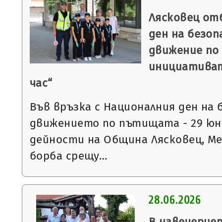
Лясковец от
ден на безо
движение по
инициативат
час“
Във връзка с Националния ден на
движението по пътищата - 29 ю
дейности на Община Лясковец, М
борба срещу…
28.06.2026
В навечерие