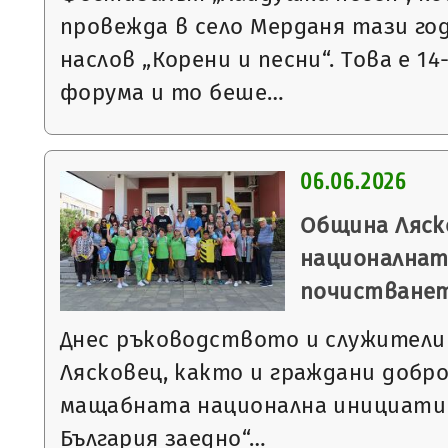
провежда в село Мерданя тази го
наслов „Корени и песни“. Това е 1
форума и то беше…
06.06.2026
Община Ляск
националнат
почистване
Днес ръководството и служители
Лясковец, както и граждани добро
мащабната национална инициати
България заедно“…