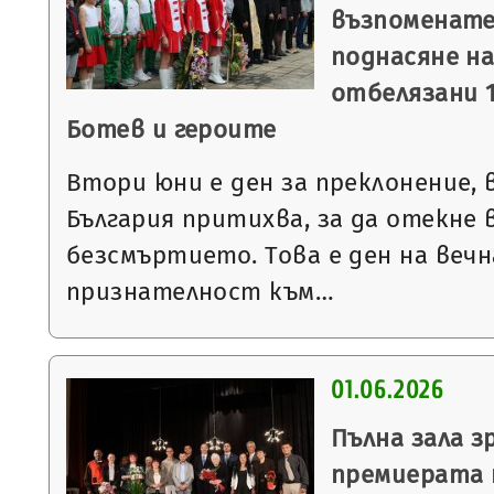
възпоменате
поднасяне на
отбелязани 1
Ботев и героите
Втори юни е ден за преклонение,
България притихва, за да отекне в
безсмъртието. Това е ден на вечн
признателност към…
01.06.2026
Пълна зала з
премиерата 