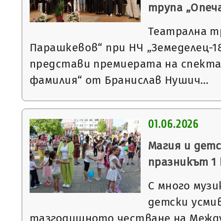
трупа „Опеч
Театрална т
Парашкевов“ при НЧ „Земеделец-18
представи премиерата на спекта
фамилия“ от Бранислав Нушич…
01.06.2026
Магия и дет
празникът 1 
С много музи
детски усми
тазгодишното честване на Между