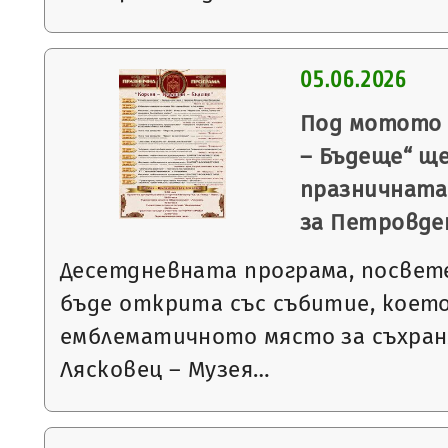
05.06.2026
Под мотото 
– Бъдеще“ щ
празничната
за Петровде
Десетдневната програма, посвет
бъде открита със събитие, което
емблематичното място за съхран
Лясковец – Музея…