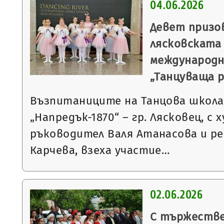
04.06.2026
Девет призо
лясковската
международн
„Танцуваща р
Възпитаниците на Танцова школа
„Напредък-1870“ – гр. Лясковец, с
ръководител Валя Атанасова и р
Карчева, взеха участие…
02.06.2026
С тържестве