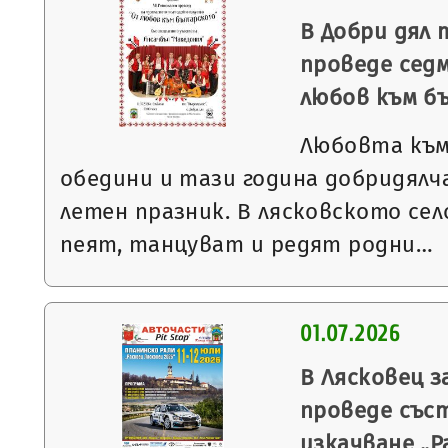
В Добри дял 
проведе сед
любов към б
Любовта към
обедини и тази година добридялча
летен празник. В лясковското село
пеят, танцуват и редят родни…
01.07.2026
В Лясковец з
проведе със
изкачване „Р