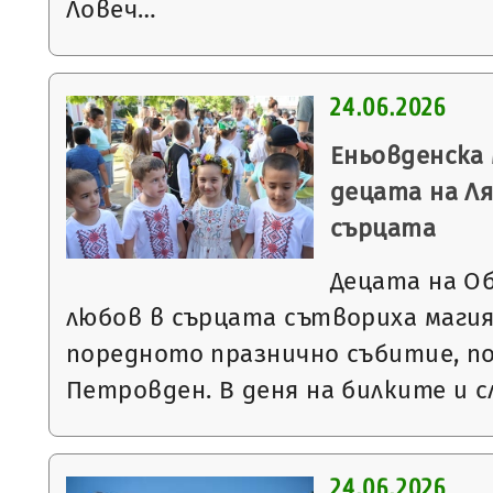
Ловеч…
24.06.2026
Еньовденска
децата на Ля
сърцата
Децата на О
любов в сърцата сътвориха магия
поредното празнично събитие, п
Петровден. В деня на билките и 
24.06.2026