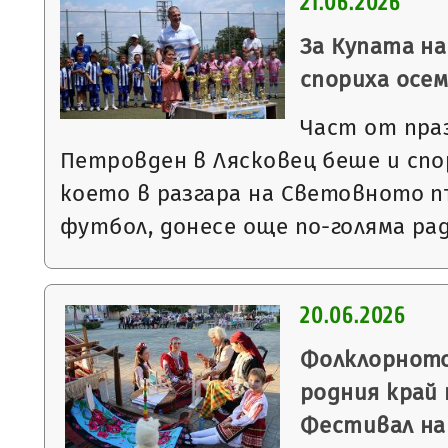
21.06.2026
За Купата на
спориха осе
Част от пра
Петровден в Лясковец беше и сп
което в разгара на Световното 
футбол, донесе още по-голяма ра
20.06.2026
Фолклорното
родния край
Фестивал на