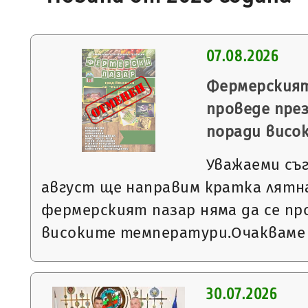
07.08.2026
Фермерският
проведе през
поради висо
Уважаеми съ
август ще направим кратка лятна
фермерският пазар няма да се пр
високите температури.Очакваме
30.07.2026