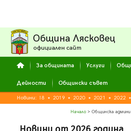
Община Лясковец
официален сайт
За общината
Услуги
Общи
Дейности
Общински съвет
16
2017
Новини:
2018
2019
2020
2021
2022
●
●
●
●
●
●
Начало
> Общинска админи
Новини от 2026 година