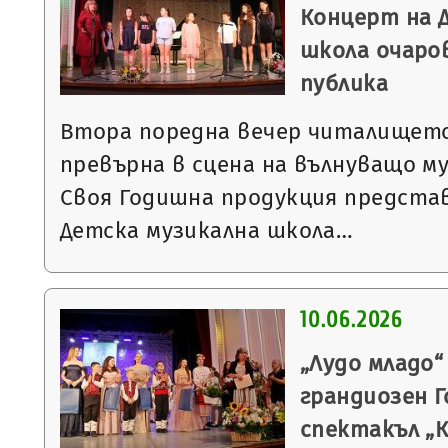
Концерт на 
школа очаро
публика
Втора поредна вечер читалището
превърна в сцена на вълнуващо м
Своя Годишна продукция предста
Детска музикална школа…
10.06.2026
„Лудо младо
грандиозен 
спектакъл „