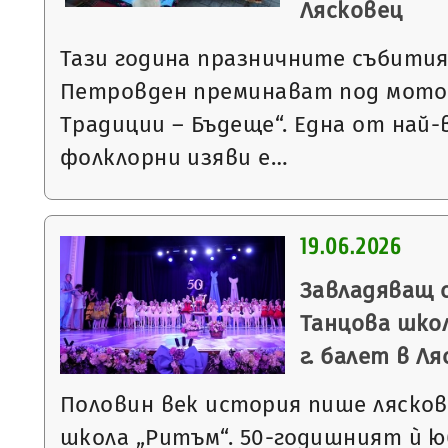
Лясковец
Тази година празничните събития
Петровден преминават под мото
Традиции – Бъдеще“. Една от на
фолклорни изяви е…
19.06.2026
Завладяващ 
Танцова школ
г. балет в Л
Половин век история пише ляско
школа „Ритъм“. 50-годишният ѝ 