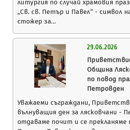
литургия по случай храмовия пра
„Св. св. Петър и Павел“ - символ н
стожер за…
29.06.2026
Приветствие
Община Ляск
по повод пра
Петровден
Уважаеми съграждани, Приветства
вълнуващия ден за лясковчани - 
отдаваме почит и се прекланяме