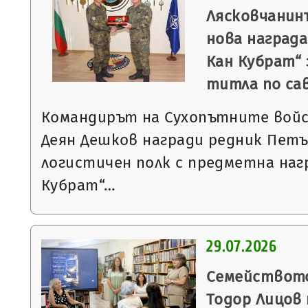
Лясковчанин
нова награда
Кан Кубрат“ 
титла по са
Командирът на Сухопътните войс
Деян Дешков награди редник Петъ
логистичен полк с предметна наг
Кубрат“…
29.07.2026
Семейството
Тодор Лицов