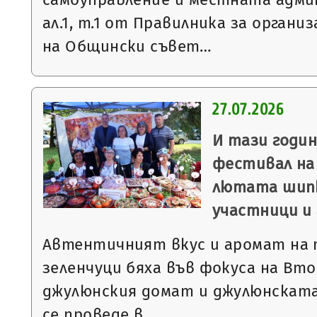
ал.1, т.1 от Правилника за орган
на Общински съвет…
27.07.2026
И тази годи
фестивал на
лютата шипк
участници и
Автентичният вкус и аромат на
зеленчуци бяха във фокуса на Вт
джулюнския домат и джулюнската
се проведе в…