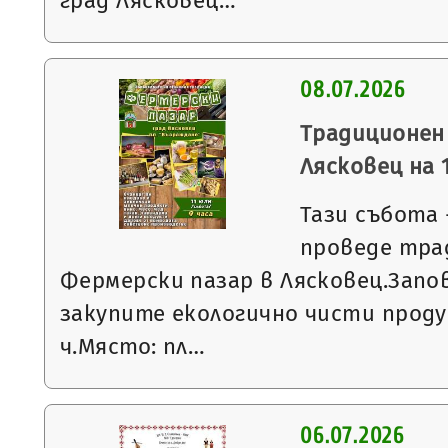
град Лясковец…
08.07.2026
Традиционен
Лясковец на 1
Тази събота -
проведе тра
Фермерски пазар в Лясковец.Запо
закупите екологично чисти проду
ч.Място: пл…
06.07.2026