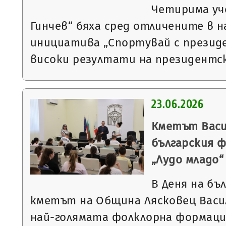
Четирима уч
Гинчев“ бяха сред отличените в 
инициатива „Спортувай с презид
високи резултати на президентс
23.06.2026
Кметът Васи
българския 
„Лудо младо“
В Деня на бъ
кметът на Община Лясковец Васи
най-голямата фолклорна формация