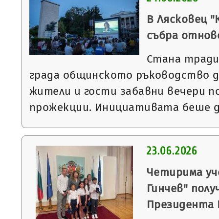
В Лясковец "
събра отнов
Стана тради
града общинското ръководство д
жители и гости забавни вечери п
прожекции. Инициативата беше 
23.06.2026
Четирима уч
Гинчев" полу
Президента 