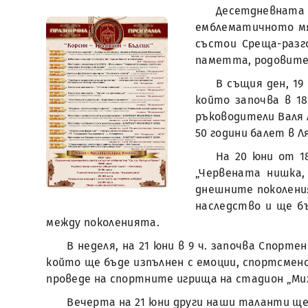
Десетдневната
емблематичното мяс
състои Среща-разг
паметта, родовите 
В същия ден, 19
който започва в 18
ръководители Валя 
50 години балет в Л
На 20 юни от 1
„Червената нишка,
днешните поколения
наследство и ще б
между поколенията.
В неделя, на 21 юни в 9 ч. започва Спор
който ще бъде изпълнен с емоции, спортсменс
проведе на спортните игрища на стадион „Миха
Вечерта на 21 юни други наши таланти ще