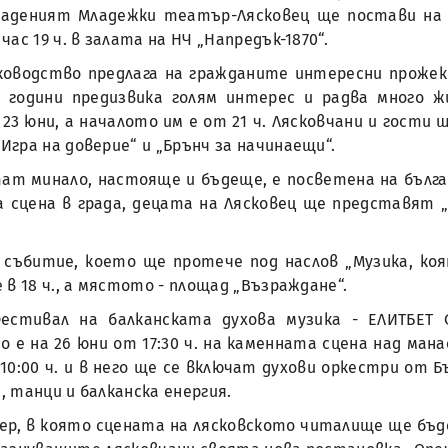
даденият Младежки театър-Лясковец ще постави на с
с 19 ч. в залата на НЧ „Напредък-1870“.
оводство предлага на гражданите интересни прожек
 години предизвика голям интерес и радва много ж
 23 юни, а началото им е от 21 ч. Лясковчани и гост
гра на доверие“ и „Брънч за начинаещи“.
ат минало, настояще и бъдеще, е посветена на бълга
 сцена в града, децата на Лясковец ще представят „
 събитие, което ще протече под наслов „Музика, коя
в 18 ч., а мястото - площад „Възраждане“.
естивал на балканската духова музика - ЕЛИТБЕТ
 на 26 юни от 17:30 ч. на каменната сцена над мана
 10:00 ч. и в него ще се включат духови оркестри от
 танци и балканска енергия.
чер, в която сцената на лясковското читалище ще бъ