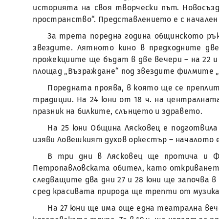
историята на своя творчески път. Новосъз
пространство“. Представлението е с начален ча
За трета поредна година общинското рък
звездите. Лятното кино в предходните две
прожекциите ще бъдат в две вечери – на 22 и
площад „Възраждане“ под звездите филмите „И
Поредната проява, в която ще се преплит
традиции. На 24 юни от 18 ч. на централната
празник на билките, слънцето и здравето.
На 25 юни Община Лясковец е подготвила
изяви Ловешкият духов оркестър – началото е 
В три дни в Лясковец ще протича и Ф
Петропавловската обител, като откриването е
следващите два дни 27 и 28 юни ще започва в
сред красивата природа ще трепти от музика,
На 27 юни ще има още една театрална ве