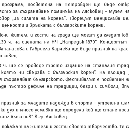
 програма, посветена на Петровден ще бъде отк
то за съхраняване поминъка на Лясковец – Музея на 
овор „За силата на корена“. Творецът Венцислава В
ценности и връзката с българските корени.
 юни жители и гости на града ще могат да гледат юб
.30 ч. на сцената на НЧ „Напредък-1870“. Концертъ
Атанасова и Габриела Карчева ще бъде празник на кра
ясковец.
8 ч. ще се проведе трето издание на станалия тра
 която ни свързва с българския корен“. На площад
 съхраняват българското. Фестивалът е посветен на
ъде пъстро дефиле на традиции, багри и символи, в
тен празник за младите надежди в спорта – утрешни ш
ки дух и много усмивки ще определи кой ще стане но
ил Алексиев“ в гр. Лясковец.
 покажат на жители и гости своето творчество. Те с