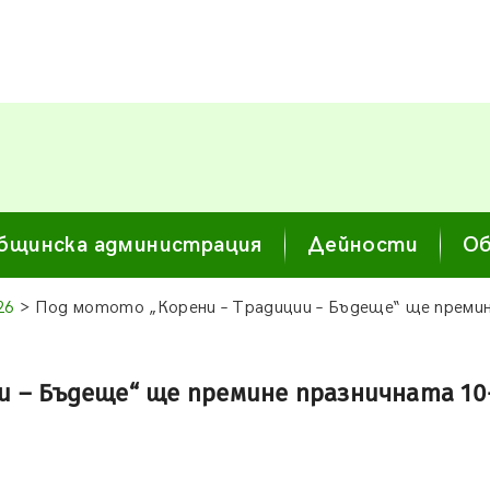
бщинска администрация
Дейности
Об
26
> Под мотото „Корени – Традиции – Бъдеще“ ще премин
и – Бъдеще“ ще премине празничната 10