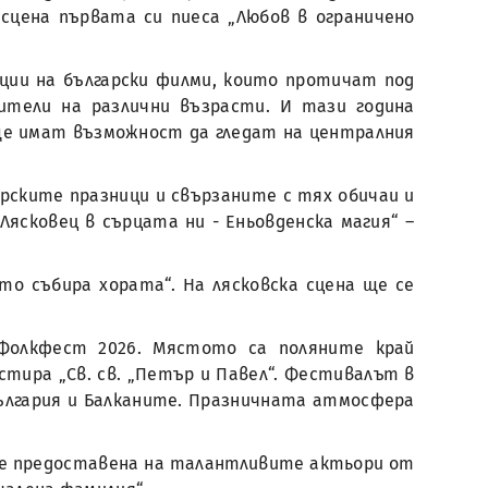
цена първата си пиеса „Любов в ограничено
ции на български филми, които протичат под
ители на различни възрасти. И тази година
и ще имат възможност да гледат на централния
рските празници и свързаните с тях обичаи и
Лясковец в сърцата ни - Еньовденска магия“ –
то събира хората“. На лясковска сцена ще се
 Фолкфест 2026. Мястото са поляните край
стира „Св. св. „Петър и Павел“. Фестивалът в
 България и Балканите. Празничната атмосфера
де предоставена на талантливите актьори от