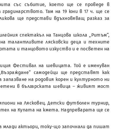
рита със събитие, което ще се проведе в
градинарството. Там на 19 юни в 17 ч. ще се
еликова ще представи вдъхновяващ разказ за
илейния спектакъл на Танцова школа „Ритъм“,
т на талантливите лясковски деца и техните
сотата и танцовото изкуство и е посветен на
диция Фестивал на шевицата. Той е именуван
 „Възраждане“ самодейци ще представят как
 запазване на родовия корен и културното ни
плетени в българската шевица – живият мост
ампиони на Лясковец. Детски футболен турнир,
сител на Купата на кмета. Надпреварата ще се
а млади актьори, току-що започнали да пишат