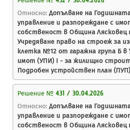
Решение №
432 / 30.04.2026
Относно:
Допълване на Годишната
управление и разпореждане с имо
собственост в Община Лясковец п
Учредяване право на строеж за и
клетка №12 от гаражна група Б в
имот (УПИ) I - за жилищно строите
Подробен устройствен план (ПУП) 
Решение №
431 / 30.04.2026
Относно:
Допълване на Годишната
управление и разпореждане с имо
собственост в Община Лясковец п