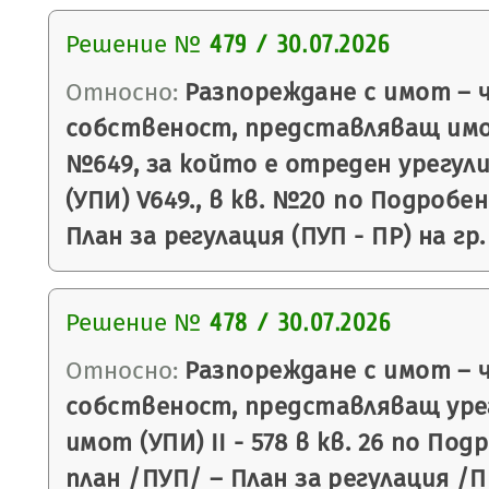
Решение №
479 / 30.07.2026
Относно:
Разпореждане с имот – 
собственост, представляващ имо
№649, за който е отреден урегул
(УПИ) V649., в кв. №20 по Подробе
План за регулация (ПУП - ПР) на гр
Решение №
478 / 30.07.2026
Относно:
Разпореждане с имот – 
собственост, представляващ уре
имот (УПИ) II - 578 в кв. 26 по П
план /ПУП/ – План за регулация /П