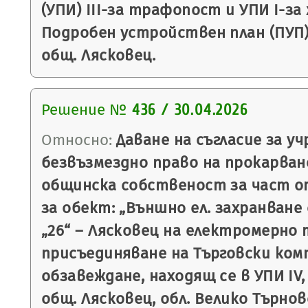
(УПИ) III-за трафопост и УПИ I-за 
Подробен устройствен план (ПУП) 
общ. Лясковец.
Решение №
436 / 30.04.2026
Относно:
Даване на съгласие за уч
безвъзмездно право на прокарван
общинска собственост за част от
за обект: „Външно ел. захранване
„26“ – Лясковец на електромерно 
присъединяване на Търговски комп
обзавеждане, находящ се в УПИ IV, к
общ. Лясковец, обл. Велико Търнов