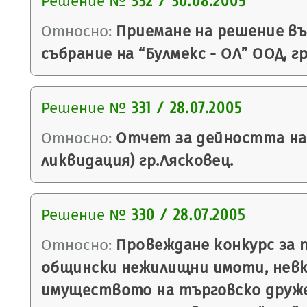
Решение №
332 / 30.08.2005
Относно:
Приемане на решение въ
събрание на “Булмекс - ОЛ” ООД, г
Решение №
331 / 28.07.2005
Относно:
Отчет за дейността на 
ликвидация) гр.Лясковец.
Решение №
330 / 28.07.2005
Относно:
Провеждане конкурс за 
общински нежилищни имоти, невк
имуществото на търговско друж