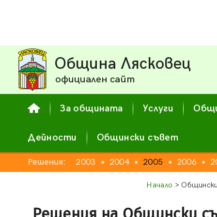
Община Лясковец
официален сайт
За общината
Услуги
Общи
Дейности
Общински съвет
Решения:
2003
2004
2005
2006
2
●
●
●
●
Начало
> Общински
Решения на Общински с