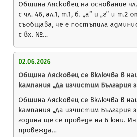
Община Лясковец на основание чл. 
с чл. 46, ал.1, т.1, б. „а” и „г” и т.
съобщава, че е постъпила админ
с вх. №…
02.06.2026
Община Лясковец се включва в н
кампания „Да изчистим България 
Община Лясковец се включва в н
кампания „Да изчистим България з
година ще се проведе на 6 юни. 
провежда…