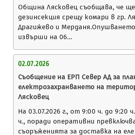
Община Лясковец съобщава, че щ
дезинсекция срещу комари в гр. Л
Драгижево и Мерданя.Опушването
извърши на 06…
02.07.2026
Съобщение на ЕРП Север АД за пла
електрозахранването на терито
Лясковец
На 03.07.2026 г., от 9:00 ч. до 9:20 ч
ч., поради оперативни превключв
съоръженията за доставка на еле