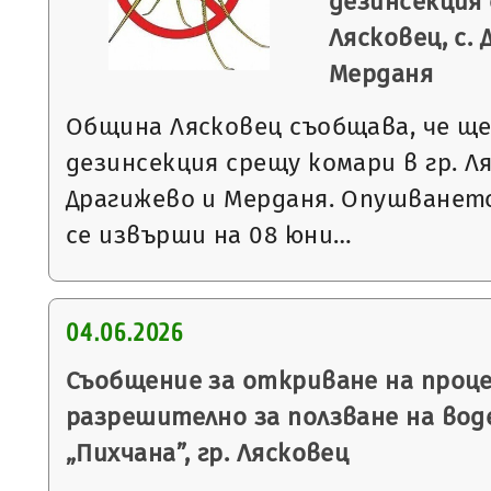
дезинсекция 
Лясковец, с. 
Мерданя
Община Лясковец съобщава, че щ
дезинсекция срещу комари в гр. Л
Драгижево и Мерданя. Опушванет
се извърши на 08 юни…
04.06.2026
Съобщение за откриване на проце
разрешително за ползване на вод
„Пихчана”, гр. Лясковец