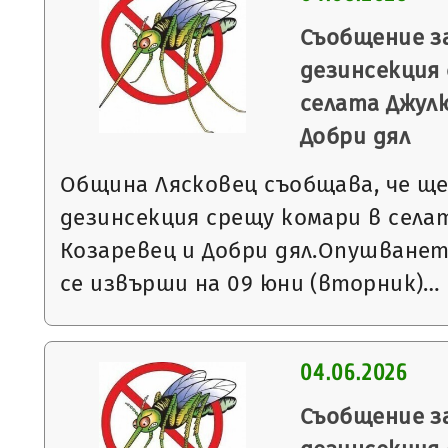
Съобщение з
дезинсекция
селата Джулю
Добри дял
Община Лясковец съобщава, че щ
дезинсекция срещу комари в села
Козаревец и Добри дял.Опушване
се извърши на 09 юни (вторник)…
04.06.2026
Съобщение з