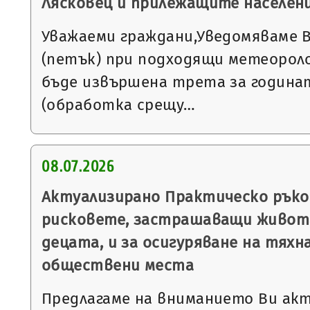
Лясковец и прилежащите населен
Уважаеми граждани,Уведомяваме Ви,
(петък) при подходящи метеороло
бъде извършена трета за година
(обработка срещу…
08.07.2026
Актуализирано Практическо ръко
рисковете, застрашаващи живота
децата, и за осигуряване на тях
обществени места
Предлагаме на вниманието Ви ак