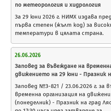
по метеорология и хидрология
За 29 юни 2026 г. НИМХ издава пр
първа степен (жълт код) за висо
температури в цялата страна.
26.06.2026
Заповед за въвеждане на временн
движението на 29 юни - Празник н
Заповед №З-821 / 23.06.2026 г. за 
временна организация на движени
(понеделник) - Празник на град Ля
до 17:30 часа чрез затваряне за…