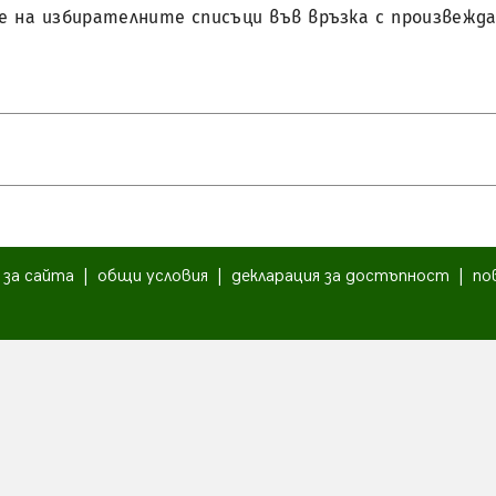
ане на избирателните списъци във връзка с произвежд
|
за сайта
|
общи условия
|
декларация за достъпност
|
по