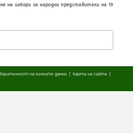
ане на избори за народни представители на 19
верителност на личните данни
|
карта на сайта
|