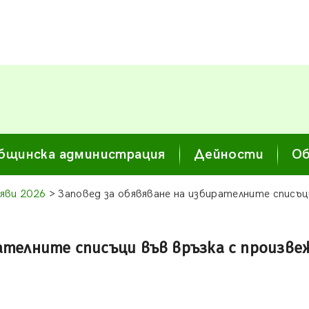
бщинска администрация
Дейности
Об
яви 2026
> Заповед за обявяване на избирателните списъци
ателните списъци във връзка с произве