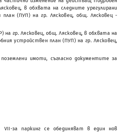
за частично изменение на действащ Подробен
Лясковец, в обхвата на следните урегулирани
 план (ПУП) на гр. Лясковец, общ. Лясковец -
 на гр. Лясковец, общ. Лясковец, в обхвата на
робния устройствен план (ПУП) на гр. Лясковец,
 поземлени имоти, съгласно документите за
 VII-за паркинг се обединяват в един нов