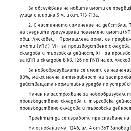
За обслужване на новите имоти се предвижд
улица с ширина 5 м. и о.т. 713-713а.
2. С частичното изменение на действащ По
на следните урегулирани поземлени имоти (УПИ):
общ. Лясковец - Промишлена зона, се предви
имоти (УПИ): VII- за производствено складова
складова и търговска дейност, XI - за произв
за КПП и складове в кв. 126 по ПУП на гр. Ляско
За новообразувалите се имоти се назнача
80%, максимална интензивност на застроява
действащата нормативна уредба по устройс
Начин на застрояване за новообразувалите
производствено складова и търговска дейност
производствено складова и търговска дейност
Проектът да се изработи при спазване н
На основание чл. 124б, ал. 4 от ЗУТ Заповед