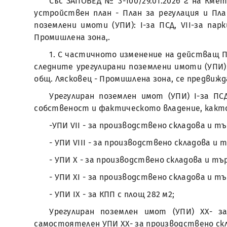
Със ЗАПОВЕД № 3-100/29.01.2026 г. на К
устройствен план - План за регулация и Пла
поземлени имоти (УПИ): I-за ПСД, VII-за пар
Промишлена зона,.
1. С частичното изменение на действащ По
следните урегулирани поземлени имоти (УПИ): I
общ. Лясковец - Промишлена зона, се предвиж
Урегулиран поземлен имот (УПИ) I-за П
собственост и фактическото владение, както
-УПИ VII - за производствено складова и тъ
- УПИ VIII - за производствено складова и 
- УПИ X - за производствено складова и тър
- УПИ XI - за производствено складова и т
- УПИ IX - за КПП с площ 282 м2;
Урегулиран поземлен имот (УПИ) XX- з
самостоятелен УПИ XX- за производствено скл