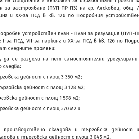
мета на Общината е възложен за изработване проект 
н за застрояване (ПУП-ПР-ПЗ) на гр. Лясковец, общ. 
кинг и XX-за ПСД в кв. 126 по Подробния устройствен
дробен устройствен план - План за регулация (ПУП-ПР)
-за ПСД, VII-за паркинг и XX-за ПСД в кв. 126 по Под
дат следните промени:
СД да се раздели на пет самостоятелни урегулирани
 следва:
рговска дейност с площ 3 350 м2;
търговска дейност с площ 3 128 м2;
говска дейност с площ 1 598 м2;
ърговска дейност с площ 370 м2 и
а производствено складова и търговска дейност и
адова и търговска дейност с площ 3 045 м2.