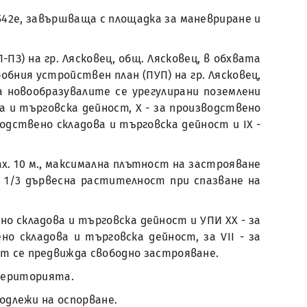
-542е, завършваща с площадка за маневриране и
З) на гр. Лясковец, общ. Лясковец, в обхвата
дробния устройствен план (ПУП) на гр. Лясковец,
а новообразувалите се урегулирани поземлени
ва и търговска дейност, X - за производствено
водствено складова и търговска дейност и IX -
х. 10 м., максимална плътност на застрояване
 1/3 дървесна растителност при спазване на
но складова и търговска дейност и УПИ XX - за
но складова и търговска дейност, за VII - за
ст се предвижда свободно застрояване.
територията.
 подлежи на оспорване.