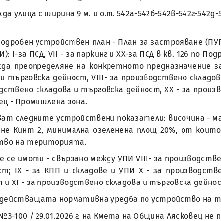
а улица с ширина 9 м. и о.т. 542а-542б-542в-542г-542д
дробен устройствен план - План за застрояване (ПУП-П
 I-за ПСД, VII - за паркинг и XX-за ПСД в кв. 126 по По
жда преопределяне на конкретното предназначение з
 и търговска дейност, VIII- за производствено складо
одствено складова и търговска дейност, XX - за произ
вец - Промишлена зона.
ват следните устройствени показатели: височина - ма
не Кинт 2, минимална озеленена площ 20%, от които
тво на територията.
 се имоти - свързано между УПИ VIII- за производстве
; IX - за КПП и складове и УПИ X - за производстве
 и XI - за производствено складова и търговска дейно
а действащата нормативна уредба по устройство на 
 №З-100 / 29.01.2026 г. на Кмета на Община Лясковец не