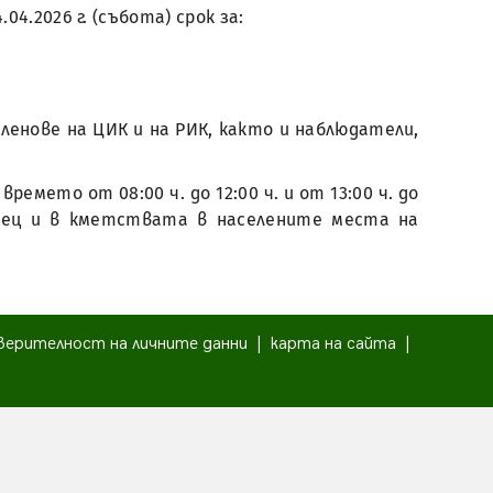
4.2026 г. (събота) срок за:
ленове на ЦИК и на РИК, както и наблюдатели,
емето от 08:00 ч. до 12:00 ч. и от 13:00 ч. до
овец и в кметствата в населените места на
верителност на личните данни
|
карта на сайта
|