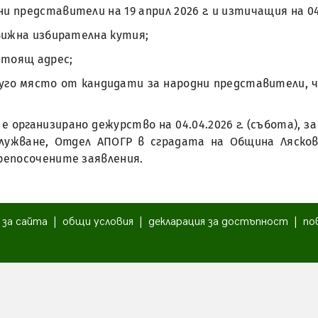
 представители на 19 април 2026 г. и изтичащия на 04.0
движна избирателна кутия;
астоящ адрес;
друго място от кандидати за народни представители, ч
рганизирано дежурство на 04.04.2026 г. (събота), за вр
служване, Отдел АПОГР в сградата на Община Ляск
репосочените заявления.
|
за сайта
|
общи условия
|
декларация за достъпност
|
по