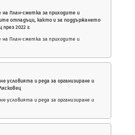
е на План-сметка за приходите и
вите отпадъци, както и за поддържането
през 2022 г.
е на План-сметка за приходите и
е условията и реда за организиране и
 Лясковец
е условията и реда за организиране и