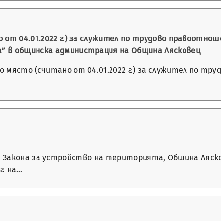
 от 04.01.2022 г.) за служител по трудово правоотноше
” в общинска администрация на Община Лясковец
 място (считано от 04.01.2022 г.) за служител по тр
. 7 от Закона за устройство на територията, Община Ляс
г. на…