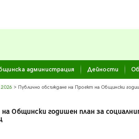
бщинска администрация
Дейности
Об
 2026
> Публично обсъждане на Проект на Общински годише
на Общински годишен план за социалните
ц