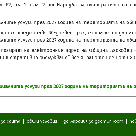
 чл. 62, ал. 1 и ал. 2 от Наредба за планирането на 
лните услуги през 2027 година на територията на общ
ции се предоставя 30-дневен срок, считано от датат
алните услуги през 2027 година на територията на общ
озират на електронния адрес на Община Лясковец - ob
министративно обслужване“ всеки работен ден от 08:00 
циалните услуги през 2027 година на територията на 
|
за сайта
|
общи условия
|
декларация за достъпност
|
по