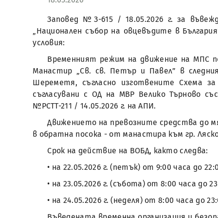
Заповед №З-615 / 18.05.2026 г. за въве
„Национален събор на овцевъдите в България” 
условия:
Временният режим на движение на МПС по
Манастир „Св. св. Петър и Павел” в следния
Шереметя, съгласно изготвените Схема за
съгласувани с ОД на МВР Велико Търново съ
№РСТТ-211 / 14.05.2026 г. на АПИ.
Движението на превозните средства до мяс
в обратна посока - от манастира към гр. Ляск
Срок на действие на ВОБД, както следва:
• на 22.05.2026 г. (петък) от 9:00 часа до 22:
• на 23.05.2026 г. (събота) от 8:00 часа до 23
• на 24.05.2026 г. (неделя) от 8:00 часа до 23
Въведената временна организация и безоп