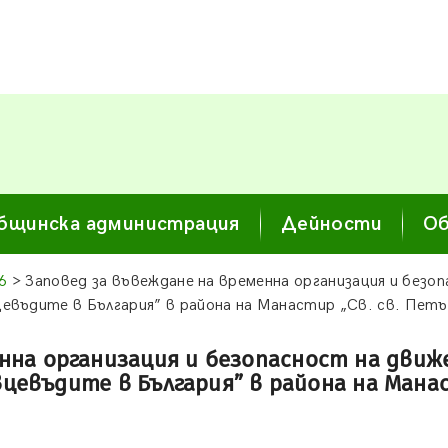
бщинска администрация
Дейности
Об
6
> Заповед за въвеждане на временна организация и безо
евъдите в България” в района на Манастир „Св. св. Петър 
енна организация и безопасност на дви
вцевъдите в България” в района на Манас