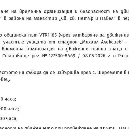
ждане на временна организация и безопасност на д
в района на Манастир „Св. св. Петър и Павел” в период
 общински път VTR1185 (чрез затваряне за движение
 участък: улицата от стадион „Михаил Алексиев” - г
 временна организация на движение пътни знаци и
с Становище рег. №127500-8669 / 08.05.2026 г. и Ра
тото на събора да се извършва през с. Шереметя в по
овец.
00 часа;
:00 часа;
:00 часа.
асност на движението при провеждане на ХIV-ти „Наци