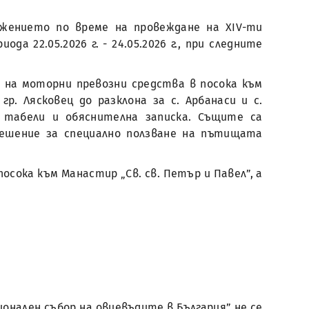
вижението по време на провеждане на ХIV-ти
а 22.05.2026 г. - 24.05.2026 г., при следните
 на моторни превозни средства в посока към
р. Лясковец до разклона за с. Арбанаси и с.
 табели и обяснителна записка. Същите са
зрешение за специално ползване на пътищата
сока към Манастир „Св. св. Петър и Павел”, а
онален събор на овцевъдите в България” не се