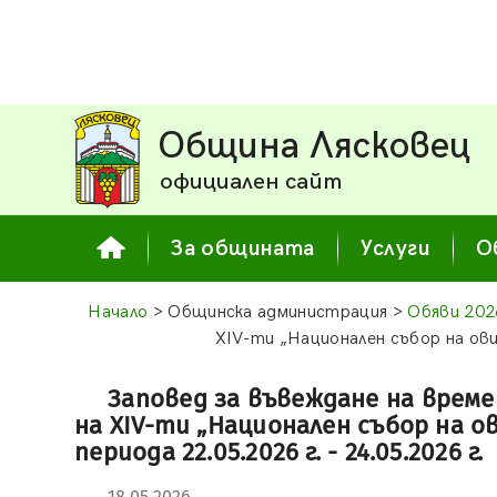
Община Лясковец
официален сайт
За общината
Услуги
О
Начало
> Общинска администрация >
Обяви 202
ХIV-ти „Национален събор на овц
Заповед за въвеждане на врем
на ХIV-ти „Национален събор на о
периода 22.05.2026 г. - 24.05.2026 г.
18.05.2026