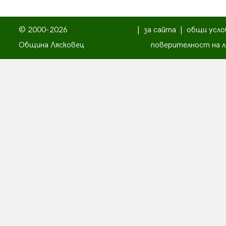
© 2000-2026
|
за сайта
|
общи усло
Община Лясковец
поверителност на л