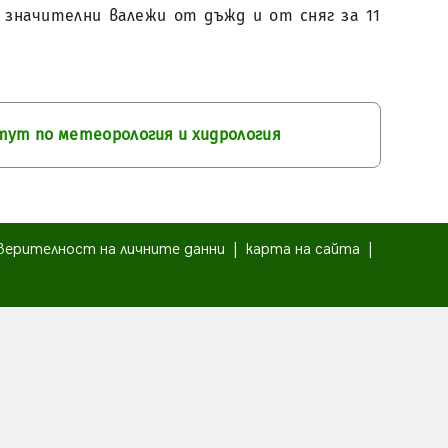
, значителни валежи от дъжд и от сняг за 11
тут по метеорология и хидрология
верителност на личните данни
|
карта на сайта
|