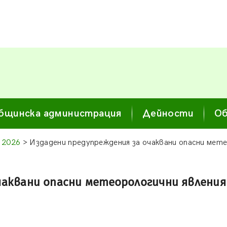
бщинска администрация
Дейности
Об
 2026
> Издадени предупреждения за очаквани опасни мет
чаквани опасни метеорологични явлени