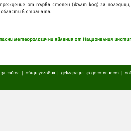
дупреждение от първа степен (жълт код) за поледици
9 области в страната.
опасни метеорологични явления от Националния инсти
|
за сайта
|
общи условия
|
декларация за достъпност
|
по