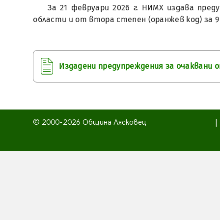
За 21 февруари 2026 г. НИМХ издава пре
области и от втора степен (оранжев код) за 
Издадени предупреждения за очаквани 
© 2000-2026 Община Лясковец