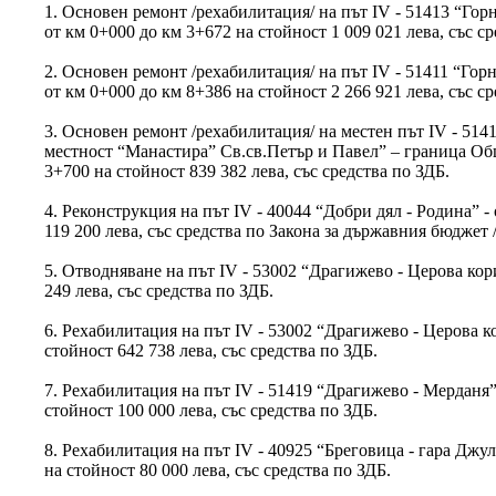
1. Основен ремонт /рехабилитация/ на път ІV - 51413 “Горн
от км 0+000 до км 3+672 на стойност 1 009 021 лева, със ср
2. Основен ремонт /рехабилитация/ на път ІV - 51411 “Горн
от км 0+000 до км 8+386 на стойност 2 266 921 лева, със ср
3. Основен ремонт /рехабилитация/ на местен път ІV - 51415 
местност “Манастира” Св.св.Петър и Павел” – граница Об
3+700 на стойност 839 382 лева, със средства по ЗДБ.
4. Реконструкция на път ІV - 40044 “Добри дял - Родина” -
119 200 лева, със средства по Закона за държавния бюджет 
5. Отводняване на път ІV - 53002 “Драгижево - Церова кор
249 лева, със средства по ЗДБ.
6. Рехабилитация на път ІV - 53002 “Драгижево - Церова к
стойност 642 738 лева, със средства по ЗДБ.
7. Рехабилитация на път ІV - 51419 “Драгижево - Мерданя”
стойност 100 000 лева, със средства по ЗДБ.
8. Рехабилитация на път ІV - 40925 “Бреговица - гара Джу
на стойност 80 000 лева, със средства по ЗДБ.