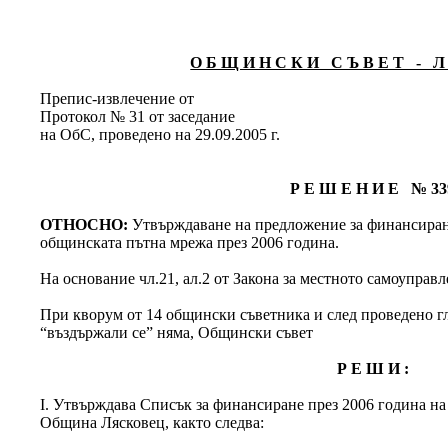
О Б Щ И Н С К И С Ъ В Е Т - Л 
Препис-извлечение от
Протокол № 31 от заседание
на ОбС, проведено на 29.09.2005 г.
Р Е Ш Е Н И Е № 33
ОТНОСНО:
Утвърждаване на предложение за финансиран
общинската пътна мрежа през 2006 година.
На основание чл.21, ал.2 от Закона за местното самоуправ
При кворум от 14 общински съветника и след проведено глас
“въздържали се” няма, Общински съвет
Р Е Ш И :
І. Утвърждава Списък за финансиране през 2006 година на
Община Лясковец, както следва: