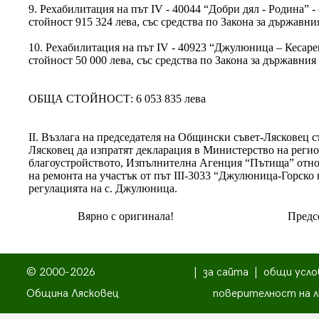
9. Рехабилитация на път ІV - 40044 “Добри дял - Родина” -
стойност 915 324 лева, със средства по Закона за държавни
10. Рехабилитация на път ІV - 40923 “Джулюница – Кесарев
стойност 50 000 лева, със средства по Закона за държавния
ОБЩА СТОЙНОСТ: 6 053 835 лева
ІІ. Възлага на председателя на Общински съвет-Лясковец 
Лясковец да изпратят декларация в Министерство на реги
благоустройството, Изпълнителна Агенция “Пътища” отно
на ремонта на участък от път ІІІ-3033 “Джулюница-Горско н
регулацията на с. Джулюница.
Вярно с оригинала!
Предсе
© 2000-2026
|
за сайта
|
общи усло
Община Лясковец
поверителност на л