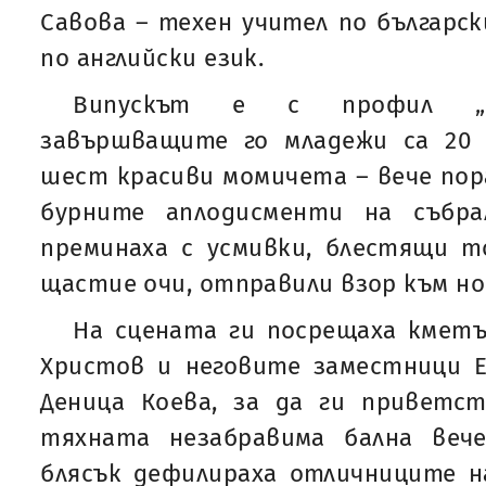
Савова – техен учител по българск
по английски език.
Випускът е с профил „Пр
завършващите го младежи са 20
шест красиви момичета – вече пора
бурните аплодисменти на събра
преминаха с усмивки, блестящи т
щастие очи, отправили взор към но
На сцената ги посрещаха кмет
Христов и неговите заместници Е
Деница Коева, за да ги привет
тяхната незабравима бална веч
блясък дефилираха отличниците на