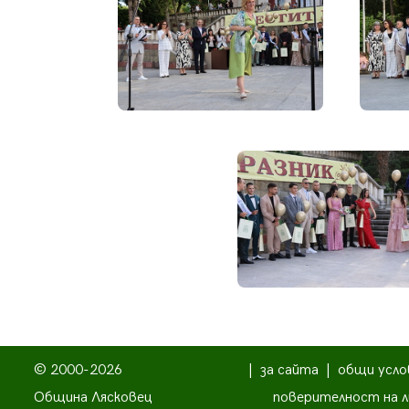
© 2000-2026
|
за сайта
|
общи усло
Община Лясковец
поверителност на л