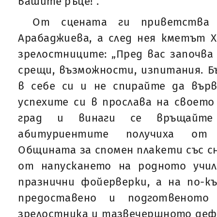
вашите ръце!“.
От сцената ги приветства 
Арабаджиева, а след нея кметът 
зрелостниците: „Пред вас започва
срещи, възможности, изпитания. Б
в себе си и не спирайте да вър
успехите си в прослава на своето
град и винаги се връщайте 
абитуриентите получиха от
Общината за спомен плакети със с
от напускането на родното учил
празнични фойерверки, а на по-к
предоставено и подготвенот
зрелостника и тазвечершното дефи