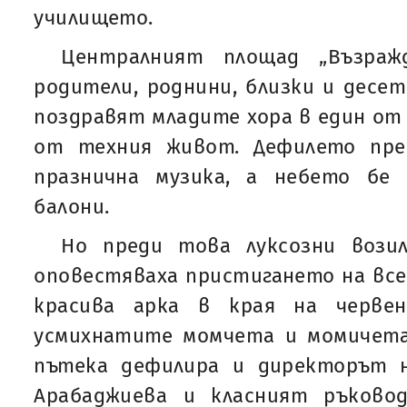
училището.
Централният площад „Възраж
родители, роднини, близки и десет
поздравят младите хора в един о
от техния живот. Дефилето пре
празнична музика, а небето бе
балони.
Но преди това луксозни вози
оповестяваха пристигането на все
красива арка в края на черве
усмихнатите момчета и момичета
пътека дефилира и директорът 
Арабаджиева и класният ръково