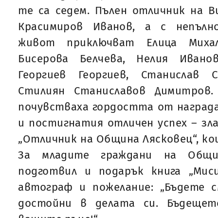
те са седем. Пълен отличник на В
Красимиров Иванов, а с непълн
живот приключват Елица Михал
Бисерова Белчева, Нелия Ивано
Георгиев Георгиев, Станислав
Стилиян Станиславов Димитров
почувстваха гордостта от наград
и постигнатия отличен успех – зл
„Отличник на Община Лясковец“, ко
За младите граждани на Общ
подготвил и подарък книга „Мис
автограф и пожелание: „Бъдете 
достойни в делата си. Бъдещет