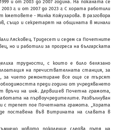
999 и от 2003 до 2007 година. На поканата се
003 г. и от 2007 до 2023 г. С хората работили
т кметовете - Минка Кожухарова. В разговора
ов, също и секретарят на общината в минали
вали Лясковец. Тридесет и седем са Почетните
вец, но и работили за прогреса на българската
елиха трудности, с които е било белязано
сплоатация на пречиствателната станция, за
о, за чието ремонтиране все още се търсят
необходимостта преди години от учредяването
т връчи на инж. Дервишев Почетна грамота,
 работата на първоучредителите. Развълнуван
Б и с трепет пое Почетната грамота. „Хората
ъде поставена във Витрината на славата в
съмнено новото поколение следва пътя на