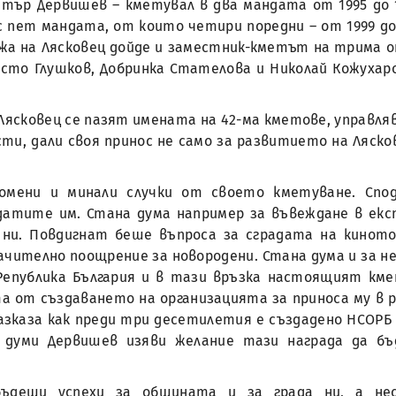
итър Дервишев – кметувал в два мандата от 1995 до 1
с пет мандата, от които четири поредни – от 1999 до 2
ижа на Лясковец дойде и заместник-кметът на трима о
исто Глушков, Добринка Стателова и Николай Кожухар
 Лясковец се пазят имената на 42-ма кметове, управля
ти, дали своя принос не само за развитието на Ляско
омени и минали случки от своето кметуване. Спод
датите им. Стана дума например за въвеждане в ек
а ни. Повдигнат беше въпроса за сградата на кинот
начително поощрение за новородени. Стана дума и за 
Република България и в тази връзка настоящият кме
та от създаването на организацията за приноса му в
азказа как преди три десетилетия е създадено НСОР
и думи Дервишев изяви желание тази награда да б
бъдещи успехи за общината и за града ни, а не