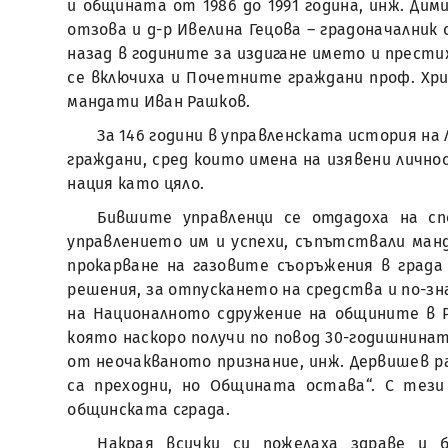
и общината от 1986 до 1991 година, инж. Дим
отзова и д-р Ивелина Гецова – градоначалник 
назад в годините за издигане името и прест
се включиха и Почетните граждани проф. Хр
мандати Иван Рашков.
За 146 години в управленската история на
граждани, сред които имена на изявени личнос
нация като цяло.
Бившите управленци се отдадоха на сп
управлението им и успехи, съпътствали ман
прокарване на газовите съоръжения в град
решения, за отпускането на средства и по-з
на Националното сдружение на общините в 
която наскоро получи по повод 30-годишнина
от неочакваното признание, инж. Дервишев р
са преходни, но Общината остава“. С тез
общинската сграда.
Накрая всички си пожелаха здраве и 