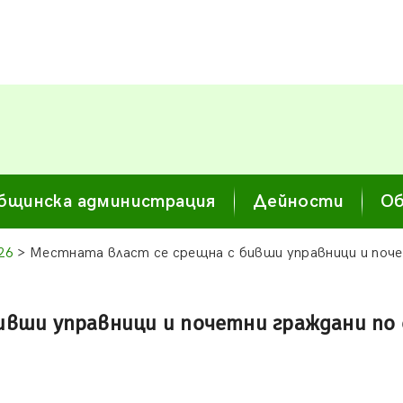
бщинска администрация
Дейности
Об
26
> Местната власт се срещна с бивши управници и почет
вши управници и почетни граждани по с