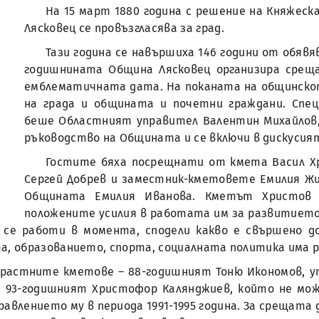
На 15 март 1880 година с решение на Княжеск
Лясковец се провъзгласява за град.
Тази година се навършиха 146 години от обявя
годишнината Община Лясковец организира среща
емблематичната дата. На поканата на общинско
на града и общината и почетни граждани. Спе
беше Областният управител Валентин Михайлов,
ръководство на Общината и се включи в дискусия
Гостите бяха посрещнати от кмета Васил Х
Сергей Добрев и заместник-кметовете Емилия Жи
Общината Емилия Иванова. Кметът Христов б
положените усилия в работата им за развитието
 се работи в момента, сподели какво е свършено до
, образованието, спорта, социалната политика има 
зрастните кметове – 88-годишният Тоню Икономов, уп
 е 93-годишният Христофор Калянджиев, който не мож
влението му в периода 1991-1995 година. За срещата 