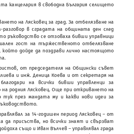
ата канцелария в свободна България селището
ването на Лясковец за град. За отбелязване на
-разговор в сградата на общината ден след
то ръководство се отзоваха бивши управници
циален гост на тържественото отбелязване
 който дойде да поздрави лично настоящото
та.
ристов, от председателя на Общински съвет
лиева и инж. Деница Коева и от секретаря на
лагодари на всички бивши управленци за
 на родния Лясковец. Още при откриването на
 тук през мандата му и какви нови идеи за
ръководството.
равлявал за 14-годишен период Лясковец – от
а да присъства, но всички знаят и свързват
дойдоха също и Иван Вълчев – управлявал града