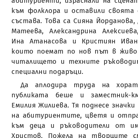
абитуриенти, израснали на сцена
към фолклора и оставили своята 
състава. Това са Сияна Йорданова,
Матеева, Александрина Алексиева
Ина Атанасова и Кристиян Иван
които поемат по нов път в жив
читалището и техните ръководи
специални подаръци.
Да аплодира труда на хорат
публиката беше и заместник-
Емилия Жилиева. Тя поднесе значки
на абитуриентите, цветя и отпра
към деца и ръководители от и
Христов. Пожела на творците с