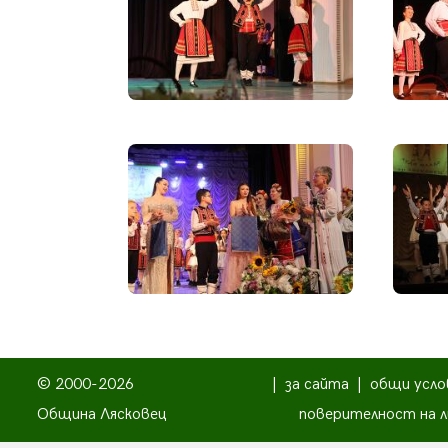
© 2000-2026
|
за сайта
|
общи усло
Община Лясковец
поверителност на л