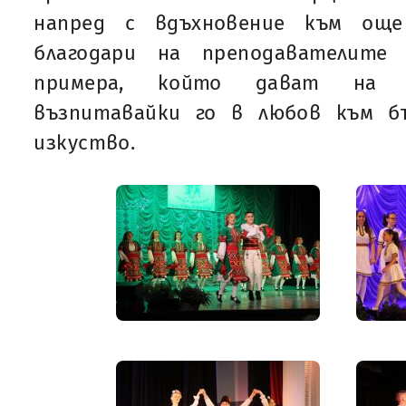
напред с вдъхновение към още
благодари на преподавателите
примера, който дават на м
възпитавайки го в любов към б
изкуство.