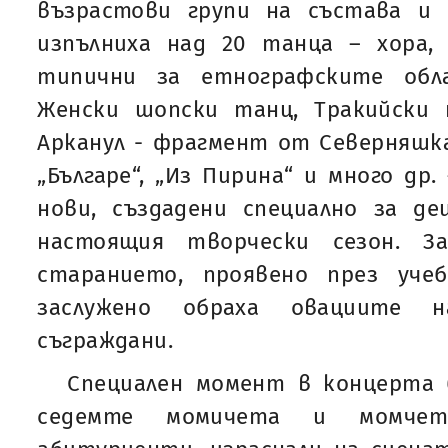
възрастови групи на състава и
изпълниха над 20 танца – хора, 
типични за етнографските обл
Женски шопски танц, Тракийски 
Арканул - фрагмент от Северняшк
„Българе“, „Из Пирина“ и много др
нови, създадени специално за де
настоящия творчески сезон. З
старанието, проявено през уче
заслужено обраха овациите н
съграждани.
Специален момент в концерта
седемте момичета и момчет