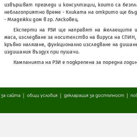
извършват прегледи и консултации, които са безп
неблагоприятно време - Кликата на открито ще бъд
- Младежки дом в гр. Лясковец.
Експерти на РЗИ ще направят на желаещите из
маса, изследване за носителство на вируса на СПИН,
кръвно налягане, функционално изследване на дишан
издишания въздух при пушачи.
Кампанията на РЗИ е подкрепена за поредна год
|
за сайта
|
общи условия
|
декларация за достъпност
|
по