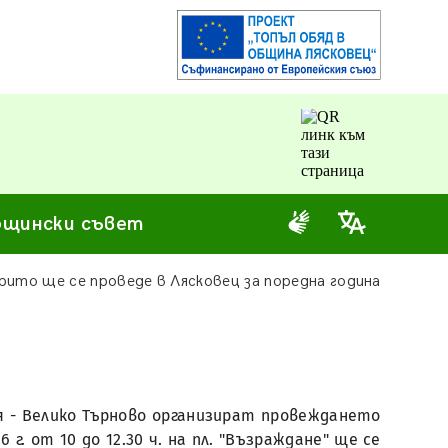
щински съвет
рито ще се проведе в Лясковец за поредна година
я - Велико Търново организират провеждането
г. от 10 до 12.30 ч. на пл. "Възраждане" ще се