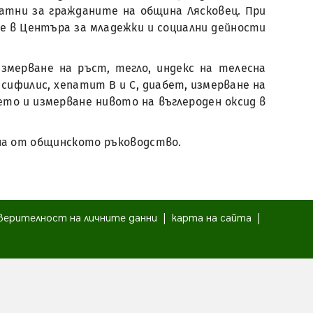
латни за гражданите на община Лясковец. При
е в Центъра за младежки и социални дейности
мерване на ръст, тегло, индекс на телесна
 сифилис, хепатит В и С, диабет, измерване на
ето и измерване нивото на въглероден оксид в
ина от общинското ръководство.
верителност на личните данни
|
карта на сайта
|