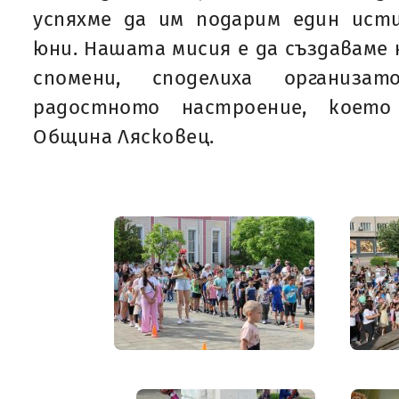
успяхме да им подарим един ист
юни. Нашата мисия е да създаваме н
спомени, споделиха организа
радостното настроение, което
Община Лясковец.