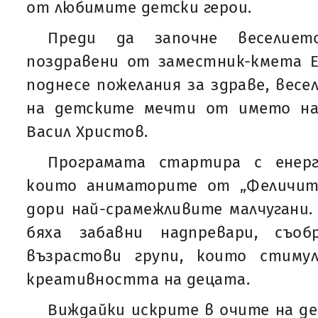
от любимите детски герои.
Преди да започне веселието
поздравени от заместник-кмета Е
поднесе пожелания за здраве, весе
на детските мечти от името н
Васил Христов.
Програмата стартира с енерг
които аниматорите от „Феличит
дори най-срамежливите малчугани
бяха забавни надпревари, съоб
възрастови групи, които стиму
креативността на децата.
Виждайки искрите в очите на де