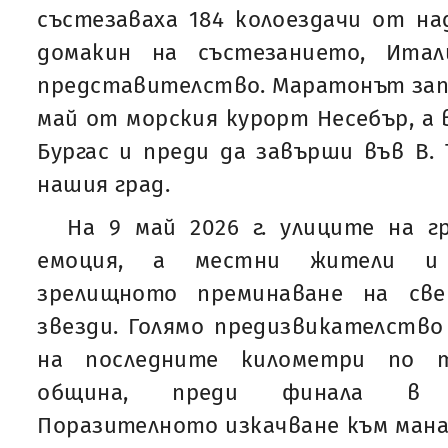
състезаваха 184 колоездачи от на
домакин на състезанието, Итал
представителство. Маратонът запо
май от морския курорт Несебър, 
Бургас и преди да завърши във В. 
нашия град.
На 9 май 2026 г. улиците на г
емоция, а местни жители и 
зрелищното преминаване на све
звезди. Голямо предизвикателств
на последните километри по т
община, преди финала в 
Поразителното изкачване към манас