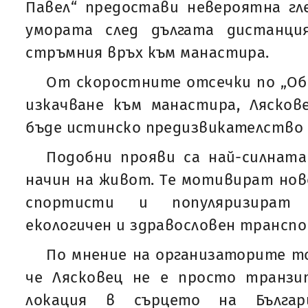
Павел“ предостави невероятна гл
умората след дългата дистанци
стръмния връх към манастира.
От скоростните отсечки по „Об
изкачване към манастира, Лясков
бъде истинско предизвикателство 
Подобни прояви са най-силната
начин на живот. Те мотивират но
спортисти и популяризират 
екологичен и здравословен транспо
По мнение на организаторите то
че Лясковец не е просто транзи
локация в сърцето на Българ