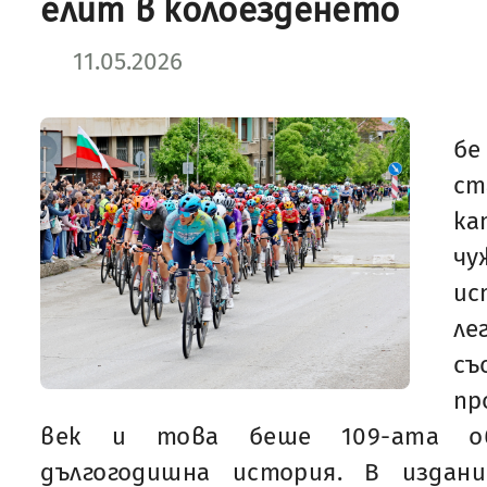
елит в колоезденето
11.05.2026
бе
ст
к
чу
и
ле
с
пр
век и това беше 109-ата об
дългогодишна история. В издан