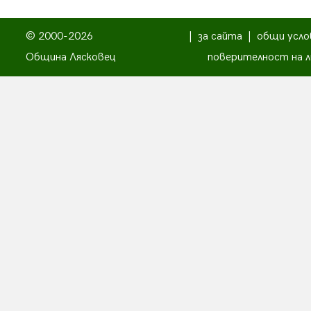
© 2000-2026
|
за сайта
|
общи усло
Община Лясковец
поверителност на л