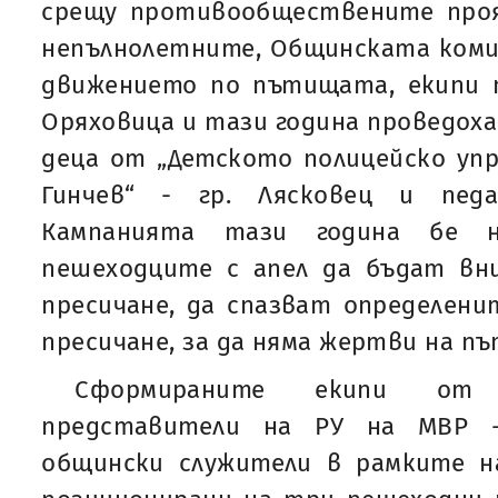
срещу противообществените про
непълнолетните, Общинската коми
движението по пътищата, екипи п
Оряховица и тази година проведоха
деца от „Детското полицейско упр
Гинчев“ - гр. Лясковец и пед
Кампанията тази година бе н
пешеходците с апел да бъдат вн
пресичане, да спазват определени
пресичане, за да няма жертви на пъ
Сформираните екипи от у
представители на РУ на МВР -
общински служители в рамките н