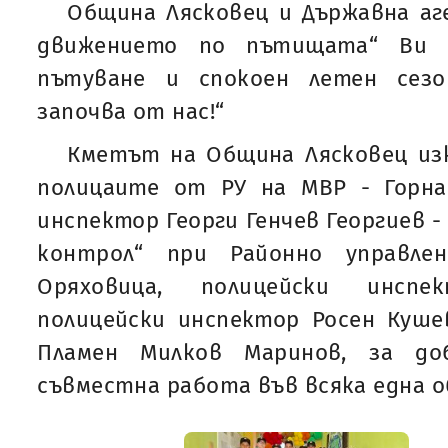
Община Лясковец и Държавна аг
движението по пътищата“ Ви п
пътуване и спокоен летен сезо
започва от нас!“
Кметът на Община Лясковец изк
полицаите от РУ на МВР - Горн
инспектор Георги Генчев Георгиев -
контрол“ при Районно управле
Оряховица, полицейски инсп
полицейски инспектор Росен Куше
Пламен Милков Маринов, за до
съвместна работа във всяка една 