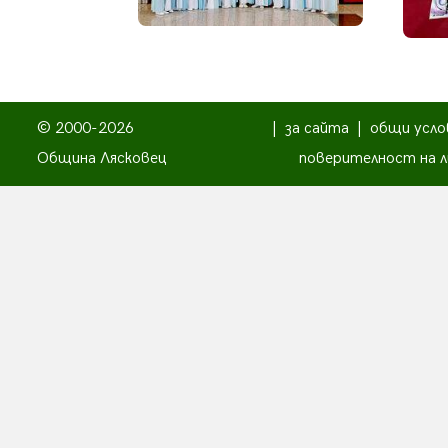
© 2000-2026
|
за сайта
|
общи усло
Община Лясковец
поверителност на л