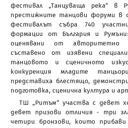
фестивал „Танцуваща река“ в 
престижните танцови форуми в с
фестивалът събра 740 участ
формации от България и Румъни
оценявани от авторитетно м
съставено от изявени специал
танцовото и сценичното изку
конкуренция младите танцьо
представиха блестящо, демонстри
подготовка, сценична култура и а
ТШ „Ритъм“ участва с девет х
девет призови отличия - три зл
четири бронзови, които прибав