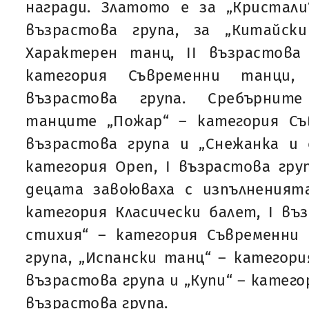
награди. Златото е за „Кристали
възрастова група, за „Китайск
Характерен танц, II възрастова
категория Съвременни танци,
възрастова група. Сребърните
танците „Пожар“ – категория Съ
възрастова група и „Снежанка и
категория Open, I възрастова гру
децата завоюваха с изпълненият
категория Класически балет, I въз
стихия“ – категория Съвременни 
група, „Испански танц“ – категори
възрастова група и „Купи“ – катего
възрастова група.