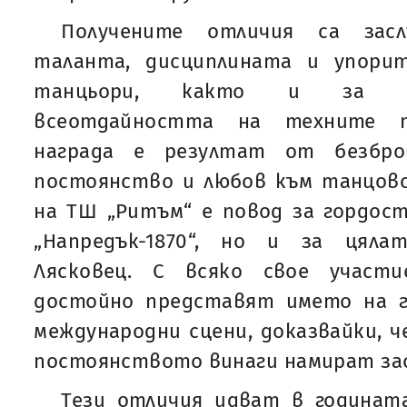
Получените отличия са засл
таланта, дисциплината и упори
танцьори, както и за пр
всеотдайността на техните пр
награда е резултат от безбро
постоянство и любов към танцово
на ТШ „Ритъм“ е повод за гордос
„Напредък-1870“, но и за цял
Лясковец. С всяко свое участ
достойно представят името на г
международни сцени, доказвайки, 
постоянството винаги намират зас
Тези отличия идват в годинат