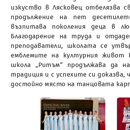
изкуство в Лясковец отбелязва с
продължение на пет десетилет
възпитава поколения деца в лю
Благодарение на труда и отдад
преподаватели, школата се утв
емблемите на културния живот в
школа „Ритъм“ продължава да н
традиция и с успехите си доказва, 
достойно място на танцовата карт