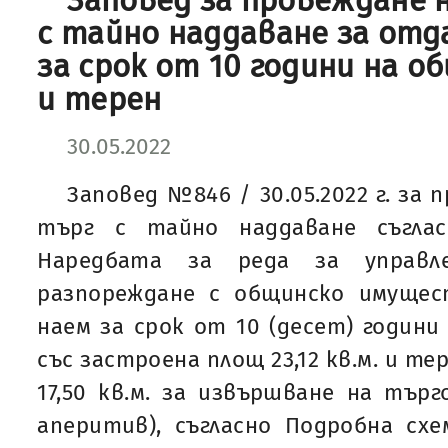
Заповед за провеждане 
с тайно наддаване за отд
за срок от 10 години на о
и терен
30.05.2022
Заповед №846 / 30.05.2022 г. за 
търг с тайно наддаване съглас
Наредбата за реда за управле
разпореждане с общинско имущес
наем за срок от 10 (десет) години
със застроена площ 23,12 кв.м. и т
17,50 кв.м. за извършване на търг
аперитив), съгласно Подробна сх