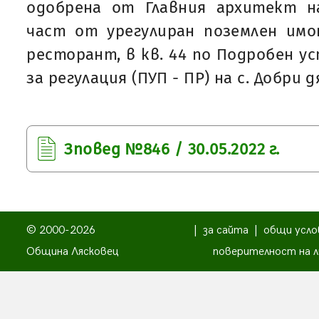
одобрена от Главния архитект н
част от урегулиран поземлен имот
ресторант, в кв. 44 по Подробен у
за регулация (ПУП - ПР) на с. Добри д
Зповед №846 / 30.05.2022 г.
© 2000-2026
|
за сайта
|
общи усло
Община Лясковец
поверителност на л