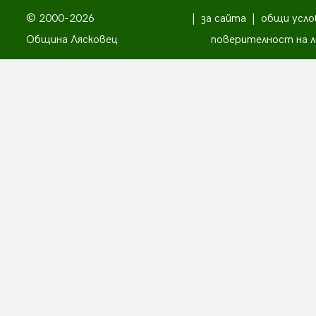
© 2000-2026
|
за сайта
|
общи усло
Община Лясковец
поверителност на л