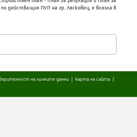
стройствен план - План за регулация и План за
3 по действащия ПУП на гр. Лясковец, е влязла в
верителност на личните данни
|
карта на сайта
|