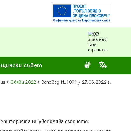
щински съвет
ия >
Обяви 2022
> Заповед №1091 / 27.06.2022 г.
а територията Ви уведомява следното: