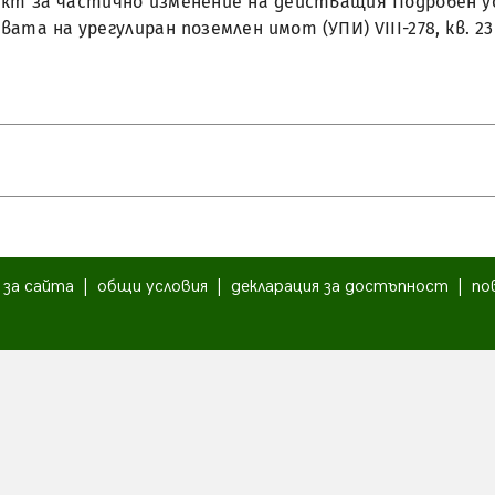
роект за частично изменение на действащия Подробен у
вата на урегулиран поземлен имот (УПИ) VIII-278, кв. 2
|
за сайта
|
общи условия
|
декларация за достъпност
|
по