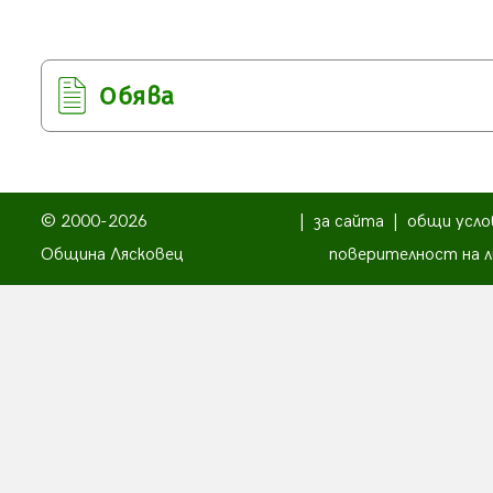
Обява
© 2000-2026
|
за сайта
|
общи усло
Община Лясковец
поверителност на л