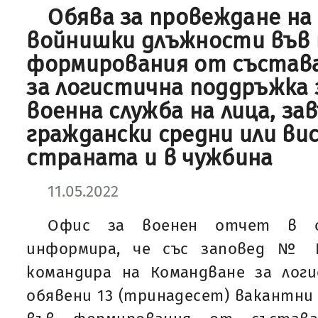
Обява за провеждане на 
войнишки длъжности във 
формирования от състава
за логистична поддръжка 
военна служба на лица, з
граждански средни или ви
страната и в чужбина
11.05.2022
Офис за военен отчет в о
информира, че със заповед № РД-
командира на Командване за логи
обявени 13 (тринадесет) вакантни