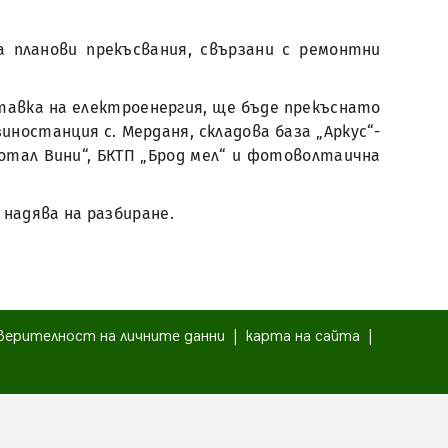
 планови прекъсвания, свързани с ремонтни
оставка на електроенергия, ще бъде прекъснато
иностанция с. Мерданя, складова база „Аркус“-
Тотал Вини“, БКТП „Брод мел“ и фотоволтаична
 надява на разбиране.
верителност на личните данни
|
карта на сайта
|