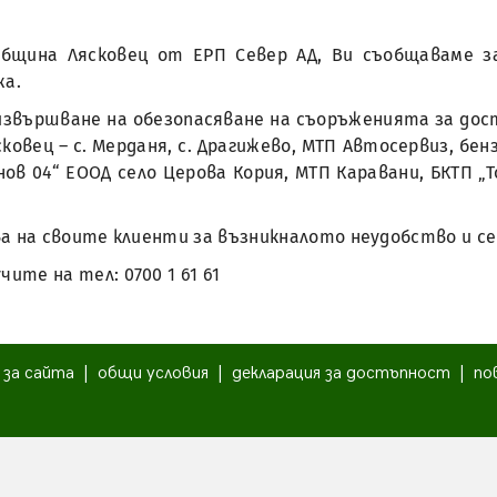
бщина Лясковец от ЕРП Север АД, Ви съобщаваме за
жа.
ади извършване на обезопасяване на съоръженията за д
овец – с. Мерданя, с. Драгижево, МТП Автосервиз, бенз
ов 04“ ЕООД село Церова Кория, МТП Каравани, БКТП „
а на своите клиенти за възникналото неудобство и се
те на тел: 0700 1 61 61
|
за сайта
|
общи условия
|
декларация за достъпност
|
по