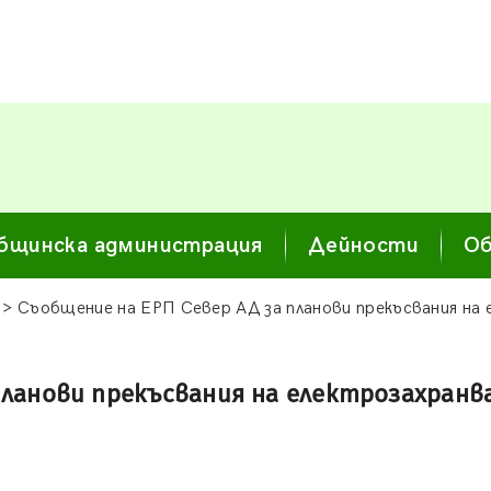
бщинска администрация
Дейности
Об
> Съобщение на ЕРП Север АД за планови прекъсвания на
 планови прекъсвания на електрозахран