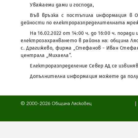
Уважаеми дами и господа,
Във връзка с постъпила информация в О
дейности по електроразпределителната мре
На 16.02.2022 от 14:00 ч. до 16:00 ч. пор
електрозахранването в района на: община Ляск
с. Драгижево, фирма „Стефанов - Иван Стефан
централа „Михаела“.
Електроразпределение Север АД се извиняв
Допълнителна информация можете да получи
© 2000-2026 Община Лясковец