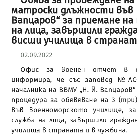
Обява за провеждане на 
матроски длъжности във В
Вапцаров“ за приемане на
на лица, завършили гражда
висши училища в странат
02.09.2022
Офис за военен отчет в о
информира, че със заповед №ЛС-1
началника на ВВМУ „Н. Й. Вапцаров“
процедура за обявяване на 3 (тр
във военноморското училище, з
служба на лица, завършили гражда
училища в страната и в чужбина.