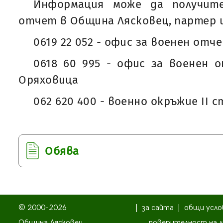
Информация може да получит
отчет в Община Лясковец, партер 
0619 22 052 - офис за военен от
0618 60 995 - офис за военен 
Оряховица
062 620 400 - военно окръжие II 
Обява
© 2000-2026
|
за сайта
|
общи усло
Община Лясковец
поверителност на л