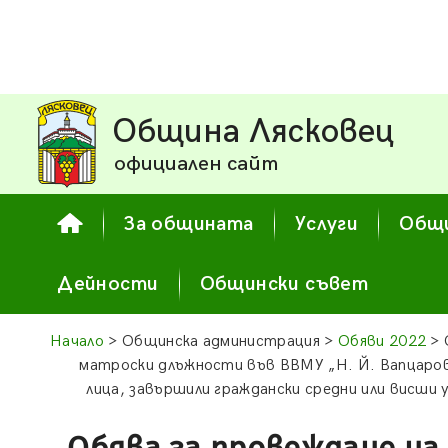
Община Лясковец
официален сайт
За общината
Услуги
Общи
Дейности
Общински съвет
Начало
> Общинска администрация >
Обяви 2022
> 
матроски длъжности във ВВМУ „Н. Й. Вапцаров“
лица, завършили граждански средни или висши 