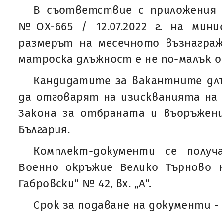
В съответствие с приложения
№ОХ-665 / 12.07.2022 г. на мин
размерът на месечното възнаграж
матроска длъжност е не по-малък от
Кандидатите за вакантните дл
да отговарят на изискванията на чл
Закона за отбраната и въоръжени
България.
Комплект-документи се полу
Военно окръжие Велико Търново н
Габровски“ № 42, вх. „А“.
Срок за подаване на документи - 1