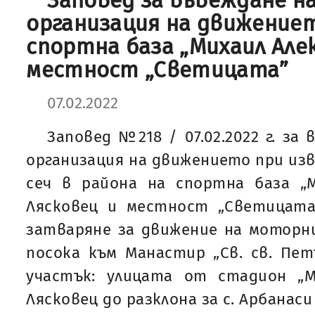
Заповед за въвеждане н
организация на движениет
спортна база „Михаил Алек
местност „Светицата”
07.02.2022
Заповед №218 / 07.02.2022 г. за
организация на движението при из
сеч в района на спортна база „М
Лясковец и местност „Светицата”
затваряне за движение на моторн
посока към Манастир „Св. св. Пет
участък: улицата от стадион „Ми
Лясковец до разклона за с. Арбанаси