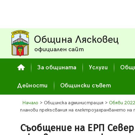
Община Лясковец
официален сайт
За общината
Услуги
Общи
Дейности
Общински съвет
Начало
> Общинска администрация >
Обяви 202
планови прекъсвания на електрозахранването на
Съобщение на ЕРП Север 