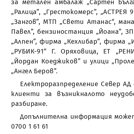
за метален амбалаж „Сартен Бълга
„Ралица”, „Грестокомерс”, „АСТРЕЯ 
„Зангов”, МТП „Свети Атанас“, ман
Павел”, бензиностанция „Йоана”, З
„Алпен”, фирма „Кехлибар”, фирма „
„РУБИК-91“ Г. Оряховица, ЕТ „РЕНИ
„Йордан Коеджиков” и улици „Пролет
„Ангел Беров”.
Електроразпределение Север АД 
клиенти за възникналото неудо
разбиране.
Допълнителна информация может
0700 1 61 61