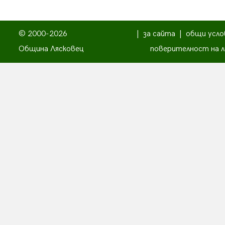
© 2000-2026
|
за сайта
|
общи усло
Община Лясковец
поверителност на л