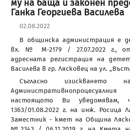
му на баща и законен пре
Ганка Георгиева Василева
02.08.2022
В общинска администрация е де
вх. № М-2179 / 27.07.2022 г., о
адресната регистрация на детет
Василева в гр. Лясковец на ул. „Въст
Съгласно изискванет
Административнопроцесуални
настоящото Ви уведомявам,
1363/01.08.2022 г. на инж. Росица 
Заместник - кмет на Община Ляско
№2343 / 06.11.2019 г. на Кмета 