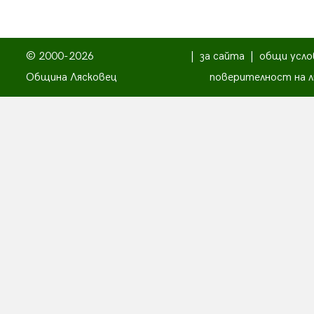
© 2000-2026
|
за сайта
|
общи усло
Община Лясковец
поверителност на л