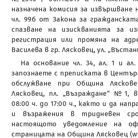
назначена комисия за извършване н
чл. 99б от Закона за гражданската
спазване на изискванията за и
регистрация или промяна на адре
Василева в гр. Лясковец, ул. „Въстани
На основание чл. 34, ал. 1 и а
запознаете с преписката в Центъ
обслужване при Община Ляскове
Лясковец, пл. „Възраждане“ №1, 
08:00 ч. до 17:00 ч., както и да на
и възражения в тридневен ср
настоящото уведомление на оф
страницата на Община Лясковец (www