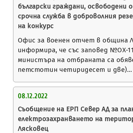
български граждани, освободени о
срочна служба в доброволния резе
на конкурс
Офис за военен отчет в община 
информира, че със заповед №ОХ-1132
министъра на отбраната са обяве
петстотин четиридесет и две)…
08.12.2022
Съобщение на ЕРП Север АД за пла
електрозахранването на терито
Лясковец