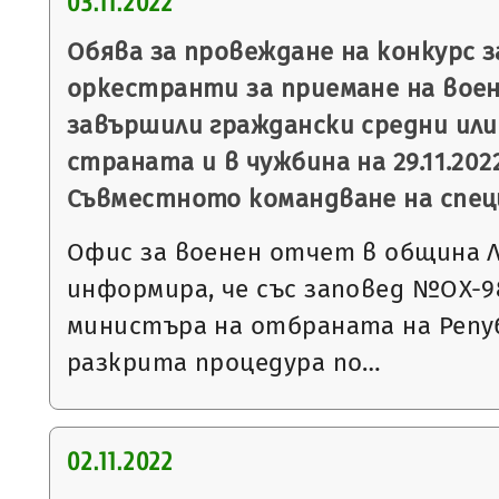
03.11.2022
Обява за провеждане на конкурс з
оркестранти за приемане на военн
завършили граждански средни или
страната и в чужбина на 29.11.2022 г
Съвместното командване на спец
Офис за военен отчет в община 
информира, че със заповед №ОХ-989 
министъра на отбраната на Репуб
разкрита процедура по…
02.11.2022