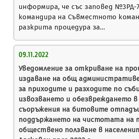
информира, че със заповед №3РД-787
командира на Съвместното коман
разкрита процедура за…
09.11.2022
Уведомление за откриване на пр
издаване на общ административе
за приходите и разходите по съб
извозването и обезвреждането в 
съоръжения на битовите отпадъц
поддържането на чистотата на 
обществено ползване в населени