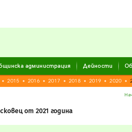
бщинска администрация
Дейности
Об
2015
2016
2017
2018
2019
2020
●
●
●
●
●
●
●
На
сковец от 2021 година