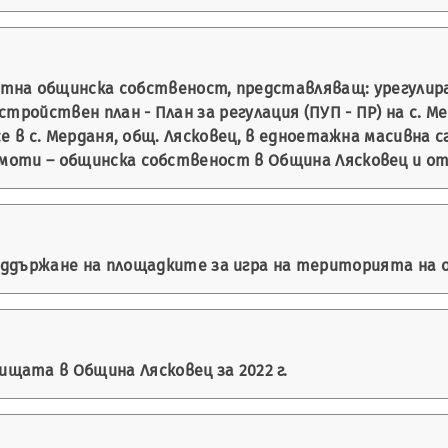
тна общинска собственост, представляващ: урегулиран
стройствен план - План за регулация (ПУП - ПР) на с. Ме
 се в с. Мерданя, общ. Лясковец, в едноетажна масивна
имоти – общинска собственост в Община Лясковец и от
оддържане на площадките за игра на територията на 
щата в Община Лясковец за 2022 г.