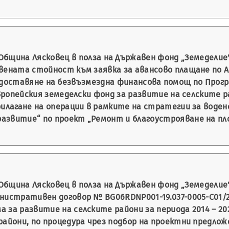
Община Лясковец в полза на Държавен фонд „Земеделие”
авената стойност към заявка за авансово плащане по
а предоставяне на безвъзмездна финансова помощ по Про
Европейския земеделски фонд за развитие на селските р
Прилагане на операции в рамките на стратегии за вод
азвитие“ по проект „Ремонт и благоустрояване на пл
Община Лясковец в полза на Държавен фонд „Земеделие”
истративен договор № BG06RDNP001-19.037-0005-С01/2020
 за развитие на селските райони за периода 2014 – 20
айони, по процедура чрез подбор на проектни предложе