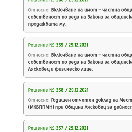
360 / 29.12.2021
Относно:
Включване на имот – частна общи
собственост по реда на Закона за общинск
продажбата му.
Решение №
359 / 29.12.2021
Относно:
Включване на имот – частна общи
собственост по реда на Закона за общинс
Лясковец и физическо лице.
Решение №
358 / 29.12.2021
Относно:
Годишен отчетен доклад на Мест
(МКБППМН) при Община Лясковец за дейност
Решение №
357 / 29.12.2021