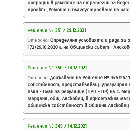
операции в рамките на стратегии за вод
проект „Ремонт и благоустрояване на площ
Решение №
351 / 29.12.2021
Относно:
Определяне условията и реда за о
172/29.10.2020 г. на Общински съвет - Лясков
Решение №
350 / 14.12.2021
Относно:
Допълване на Решение № 345/25.11
собственост, представляващ: урегулиран п
план - План за регулация (ПУП - ПР) на с. Ме
Мерданя, общ. Лясковец, в едноетажна мас
общинска собственост в Община Лясковец 
Решение №
349 / 14.12.2021