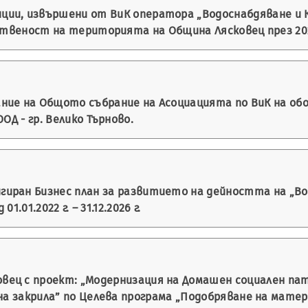
ии, извършени от ВиК оператора „Водоснабдяване и Ка
ственост на територията на Община Лясковец през 202
ние на Общото събрание на Асоциацията по ВиК на об
ОД - гр. Велико Търново.
иран Бизнес план за развитието на дейността на „Во
.01.2022 г. – 31.12.2026 г.
ец с проект: „Модернизация на Домашен социален пат
на закрила” по Целева програма „Подобряване на мате