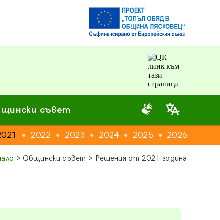
щински съвет
2021
2022
2023
2024
2025
2026
●
●
●
●
●
чало
> Общински съвет > Решения от 2021 година