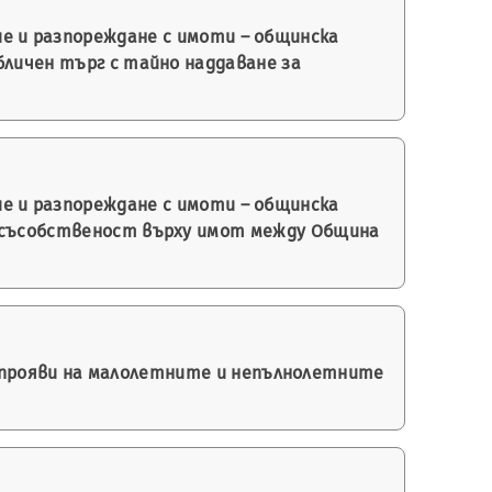
е и разпореждане с имоти – общинска
бличен търг с тайно наддаване за
е и разпореждане с имоти – общинска
а съсобственост върху имот между Община
прояви на малолетните и непълнолетните