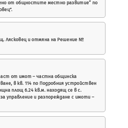
дено от общностите местно развитие“ по
овец”.
бщ. Лясковец и отмяна на Решение №
а част от имот – частна общинска
ване, в кв. 114 по Подробния устройствен
ощна площ 6.24 кв.м. находящ се в с.
за управление и разпореждане с имоти –