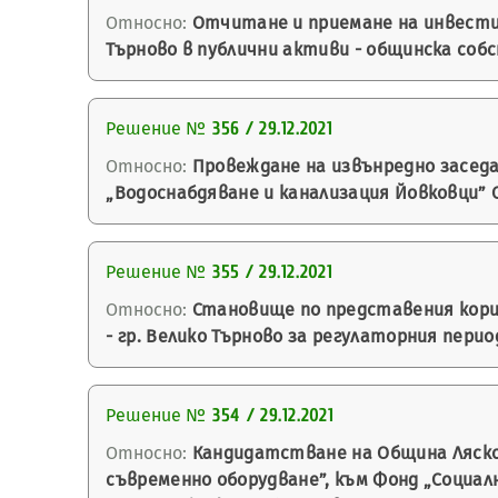
Относно:
Отчитане и приемане на инвестиц
Търново в публични активи - общинска соб
Решение №
356 / 29.12.2021
Относно:
Провеждане на извънредно заседа
„Водоснабдяване и канализация Йовковци” О
Решение №
355 / 29.12.2021
Относно:
Становище по представения кориг
- гр. Велико Търново за регулаторния период 01
Решение №
354 / 29.12.2021
Относно:
Кандидатстване на Община Лясков
съвременно оборудване”, към Фонд „Социал