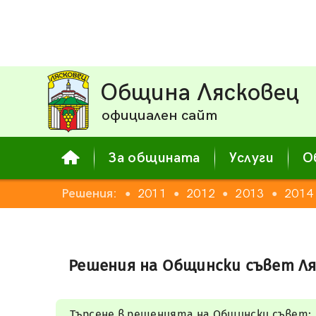
Община Лясковец
официален сайт
За общината
Услуги
О
008
2009
Решения:
2010
2011
2012
2013
2014
●
●
●
●
●
●
Решения на Общински съвет Ля
Търсене в решенията на Общински съвет: