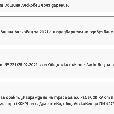
т Община Лясковец чрез дарение.
щина Лясковец за 2021 г. и предварително одобряване
 № 221/25.02.2021 г. на Общински съвет - Лясковец за
 обект: „Изграждане на трасе за ел. кабел 20 kV от по
ри (КККР) на с. Драгижево, общ. Лясковец до ПИ 44793.