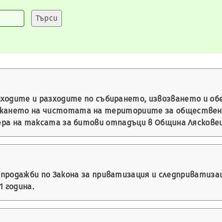
иходите и разходите по събирането, извозването и об
ржането на чистотата на териториите за обществено
ера на таксата за битови отпадъци в Община Лясковец 
продажби по Закона за приватизация и следприватизаци
1 година.