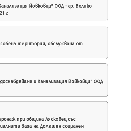
нализация Йовковци” ООД - гр. Велико
1 г.
особена територия, обслужвана от
доснабдяване и Канализация Йовковци” ООД
ронаж при община Лясковец със
риалната база на Домашен социален