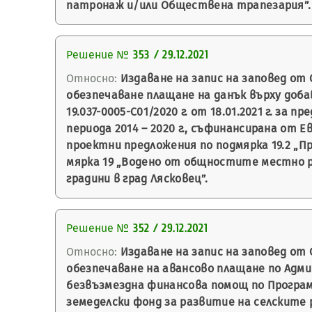
патронаж и/или Обществена трапезария”.
Решение №
353 / 29.12.2021
Относно:
Издаване на запис на заповед от 
обезпечаване плащане на данък върху доб
19.037-0005-С01/2020 г. от 18.01.2021 г. з
периода 2014 – 2020 г., съфинансирана от 
проектни предложения по подмярка 19.2 „
мярка 19 „Водено от общностите местно р
градини в град Лясковец”.
Решение №
352 / 29.12.2021
Относно:
Издаване на запис на заповед от 
обезпечаване на авансово плащане по Админ
безвъзмездна финансова помощ по Програма
земеделски фонд за развитие на селските р