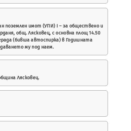
 поземлен имот (УПИ) І – за обществено и
рданя, общ. Лясковец, с основна площ 14.50
 сграда (бивша автоспирка) в Годишната
даването му под наем.
община Лясковец.