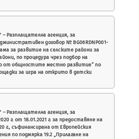
 – Разплащателна агенция, за
 Административен договор № BG06RDNP001-
грама за развитие на селските райони за
айони, по процедура чрез подбор на
ено от общностите местно развитие“ по
ощадки за игра на открито в детски
 – Разплащателна агенция, за
 г. от 18.01.2021 г. за предоставяне на
20 г., съфинансирана от Европейския
ния по подмярка 19.2 „Прилагане на