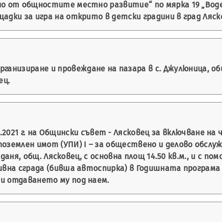
ено от общностите местно развитие“ по мярка 19 „Во
адки за игра на открито в детски градини в град Ляск
рганизиране и провеждане на пазара в с. Джулюница, о
ец.
.2021 г. на Общински съвет - Лясковец за включване н
оземлен имот (УПИ) І – за обществено и делово обслуж
рданя, общ. Лясковец, с основна площ 14.50 кв.м., и с пом
ивна сграда (бивша автоспирка) в Годишната програма 
и отдаването му под наем.