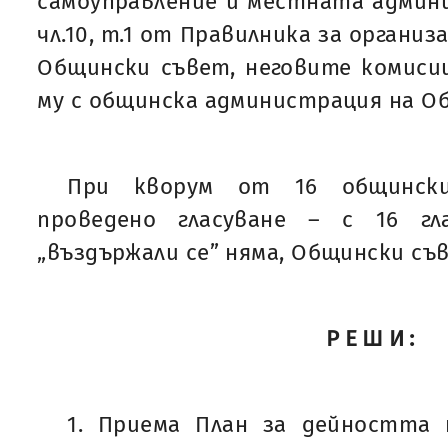
самоуправление и местната админи
чл.10, т.1 от Правилника за органи
Общински съвет, неговите комиси
му с общинска администрация на О
При кворум от 16 общинск
проведено гласуване – с 16 гл
„въздържали се” няма, Общински съ
РЕШИ:
1. Приема План за дейността