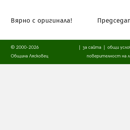
Вярно с оригинала!
Председат
© 2000-2026
|
за сайта
|
общи усло
Община Лясковец
поверителност на л