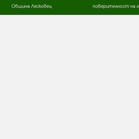
Община Лясковец
поверителност на л