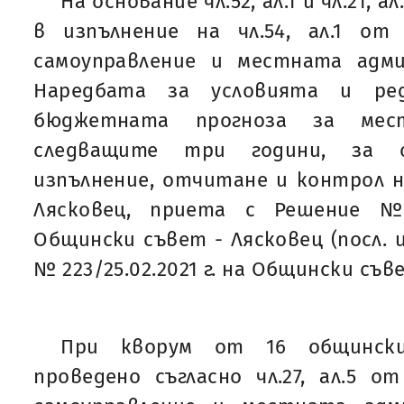
На основание чл.52, ал.1 и чл.21, ал.1
в изпълнение на чл.54, ал.1 о
самоуправление и местната адм
Наредбата за условията и ре
бюджетната прогноза за мес
следващите три години, за съ
изпълнение, отчитане и контрол 
Лясковец, приета с Решение № 
Общински съвет - Лясковец (посл. и
№ 223/25.02.2021 г. на Общински съве
При кворум от 16 общинск
проведено съгласно чл.27, ал.5 