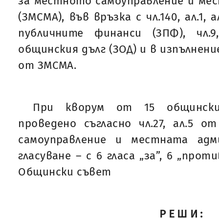
за местното самоуправление и ме
(ЗМСМА), във връзка с чл.140, ал.1, 
публичните финанси (ЗПФ), чл.
общинския дълг (ЗОД) и в изпълнение н
от ЗМСМА.
При кворум от 15 общинск
проведено съгласно чл.27, ал.5 
самоуправление и местната адм
гласуване – с 6 гласа „за”, 6 „проти
Общински съвет
РЕШИ: