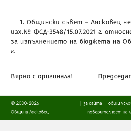
1. Общински съвет – Лясковец н
изх.№ ФСД-3548/15.07.2021 г. относ
за изпълнението на бюджета на Об
г.
Вярно с оригинала!
Председат
© 2000-2026
|
за сайта
|
общи усло
Община Лясковец
поверителност на л