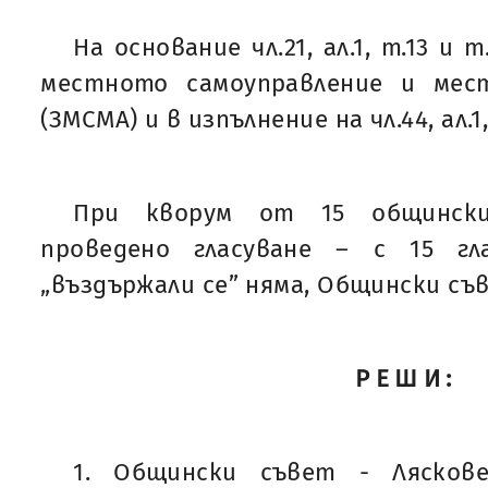
На основание чл.21, ал.1, т.13 и 
местното самоуправление и мес
(ЗМСМА) и в изпълнение на чл.44, ал.1
При кворум от 15 общинск
проведено гласуване – с 15 гл
„въздържали се” няма, Общински съ
РЕШИ:
1. Общински съвет - Лясков