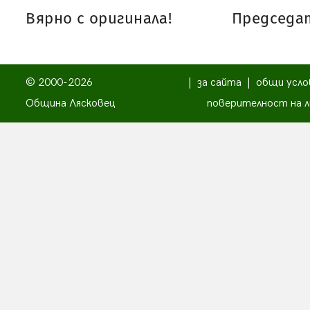
Вярно с оригинала!
Председат
© 2000-2026
|
за сайта
|
общи усло
Община Лясковец
поверителност на л