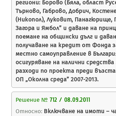
региони: Борово (Бяла, област Русе
Търново, Габрово, Добрич, Костене
(Никопол), Луковит, Панагюрище, П
Загора и Ямбол” и даване на принц
поемане на общински дълг и даван
получаване на кредит от Фонда з
местно самоуправление в България
осигуряване на налични средства 
разходи по проекта преди възст
ОП „Околна среда” 2007-2013.
Решение №
712 / 08.09.2011
Относно:
Включване на имоти – ч