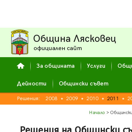
Община Лясковец
официален сайт
За общината
Услуги
Общи
Дейности
Общински съвет
2006
Решения:
2007
2008
2009
2010
2011
2
●
●
●
●
●
●
●
Начало
> Общински
Решения на Общински с