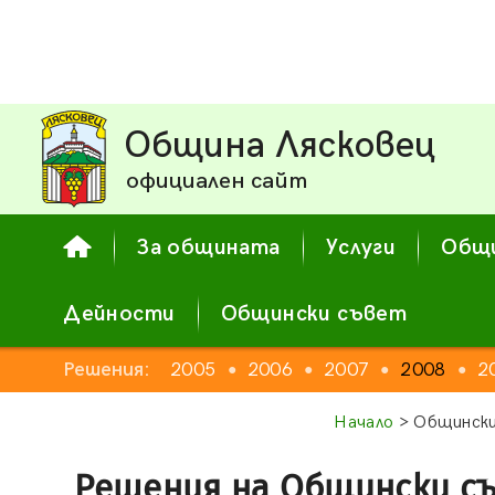
Община Лясковец
официален сайт
За общината
Услуги
Общи
Дейности
Общински съвет
2003
Решения:
2004
2005
2006
2007
2008
2
●
●
●
●
●
●
Начало
> Общински
Решения на Общински с