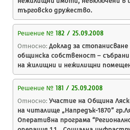
нежилищни имоти, невключени в
търговско дружество.
Решение №
182 / 25.09.2008
Относно:
Доклад за стопанисване 
общинска собственост – събрани
на жилищни и нежилищни помещен
Решение №
181 / 25.09.2008
Относно:
Участие на Община Ляск
на читалище „Напредък-1870” гр.Л
Оперативна програма “Регионално
операция 1.1. „Социална инфрастр