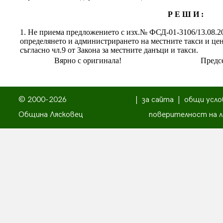
Р Е Ш И :
1. Не приема предложението с изх.№ ФСД-01-3106/13.08.20
определянето и администрирането на местните такси и це
съгласно чл.9 от Закона за местните данъци и такси.
Вярно с оригинала!
Предсе
© 2000-2026
|
за сайта
|
общи усло
Община Лясковец
поверителност на л