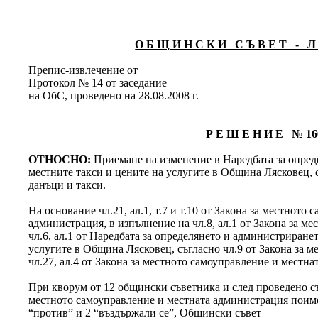
О Б Щ И Н С К И С Ъ В Е Т - Л 
Препис-извлечение от
Протокол № 14 от заседание
на ОбС, проведено на 28.08.2008 г.
Р Е Ш Е Н И Е № 16
ОТНОСНО:
Приемане на изменение в Наредбата за опред
местните такси и цените на услугите в Община Лясковец, с
данъци и такси.
На основание чл.21, ал.1, т.7 и т.10 от Закона за местното
администрация, в изпълнение на чл.8, ал.1 от Закона за ме
чл.6, ал.1 от Наредбата за определянето и администриране
услугите в Община Лясковец, съгласно чл.9 от Закона за ме
чл.27, ал.4 от Закона за местното самоуправление и местн
При кворум от 12 общински съветника и след проведено съг
местното самоуправление и местната администрация поименн
“против” и 2 “въздържали се”, Общински съвет