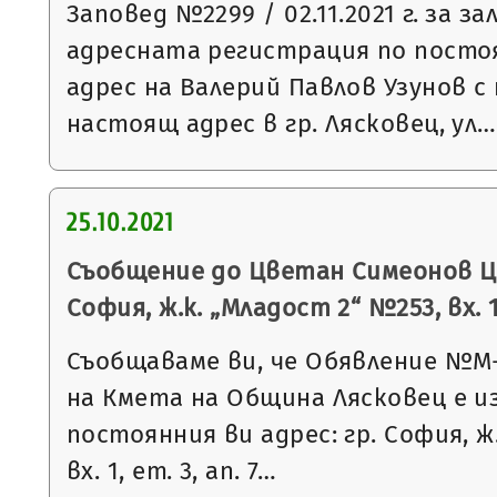
Заповед №2299 / 02.11.2021 г. за з
адресната регистрация по посто
адрес на Валерий Павлов Узунов с
настоящ адрес в гр. Лясковец, ул…
25.10.2021
Съобщение до Цветан Симеонов Цв
София, ж.к. „Младост 2“ №253, вх. 1,
Съобщаваме ви, че Обявление №М-26
на Кмета на Община Лясковец е и
постоянния ви адрес: гр. София, ж
вх. 1, ет. 3, ап. 7…