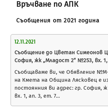
Връчване по AПК
Съобщения от 2021 година
12.11.2021
Съобщение до Цветан Симеонов Цв
София, жк „Младост 2“ №253, вх. 1, а
Съобщаваме ви, че Обявление №М-28
на Кмета на Община Лясковец е и
постоянния ви адрес: гр. София, 
вх. 1, ап. 3, ет. 7…