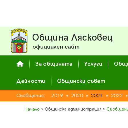
Община Лясковец
официален сайт
За общината
Услуги
Общи
Дейности
Общински съвет
Съобщения:
2019
2020
2021
2022
●
●
●
●
Начало
> Общинска администрация >
Съобщени