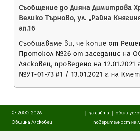
Съобщение до Дияна Димитрова Хр
Велико Търново, ул. „Райна Княгиня“
ап.16
Съобщаваме ви, че копие от Реше
Протокол №26 от заседание на О
Лясковец, проведено на 12.01.2021 
№УТ-01-73 #1 / 13.01.2021 г. на Кме
© 2000-2026
|
за сайта
|
общи усло
Община Лясковец
поверителност на л