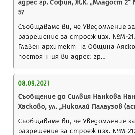
адрес гр. София, Ж.К. „Младост 2“ №2
57
Съобщаваме ви, че Уведомление з
разрешение за строеж изх. №М-2136 
Главен архитект на Община Ляско
постоянния ви адрес: гр…
08.09.2021
Съобщение до Силвия Нанкова Нанк
Хасково, ул. „Николай Палаузов (а
Съобщаваме ви, че Уведомление з
разрешение за строеж изх. №М-2136 