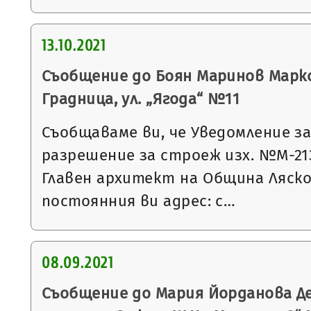
13.10.2021
Съобщение до Боян Маринов Марков
Градница, ул. „Ягода“ №11
Съобщаваме ви, че Уведомление з
разрешение за строеж изх. №М-2136 
Главен архитект на Община Ляско
постоянния ви адрес: с…
08.09.2021
Съобщение до Мария Йорданова Де