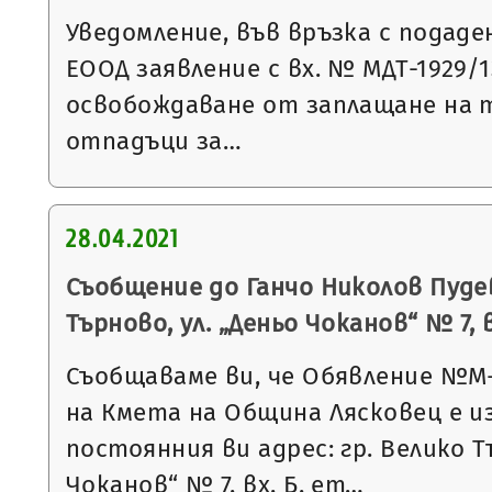
Уведомление, във връзка с подаден
ЕООД заявление с вх. № МДТ-1929/13.
освобождаване от заплащане на 
отпадъци за…
28.04.2021
Съобщение до Ганчо Николов Пудев
Търново, ул. „Деньо Чоканов“ № 7, вх.
Съобщаваме ви, че Обявление №М-52
на Кмета на Община Лясковец е и
постоянния ви адрес: гр. Велико Тъ
Чоканов“ № 7, вх. Б, ет…