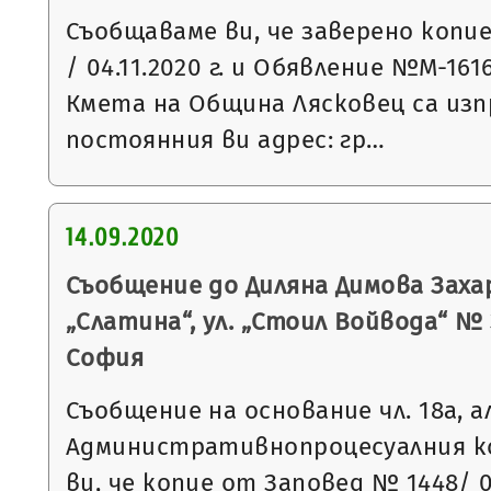
Съобщаваме ви, че заверено копи
/ 04.11.2020 г. и Обявление №М-1616 
Кмета на Община Лясковец са из
постоянния ви адрес: гр…
14.09.2020
Съобщение до Диляна Димова Заха
„Слатина“, ул. „Стоил Войвода“ № 3, 
София
Съобщение на основание чл. 18а, а
Административнопроцесуалния к
ви, че копие от Заповед № 1448/ 05