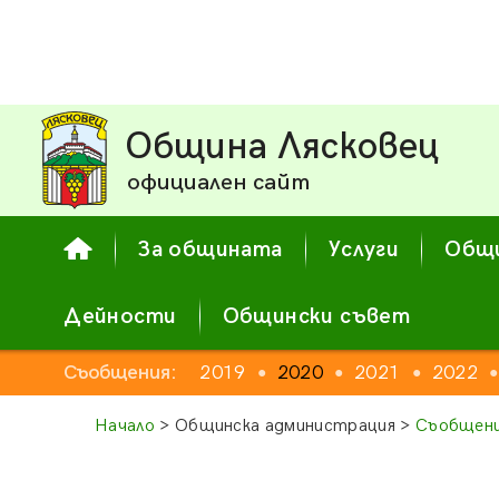
Община Лясковец
официален сайт
За общината
Услуги
Общи
Дейности
Общински съвет
Съобщения:
2019
2020
2021
2022
●
●
●
●
Начало
> Общинска администрация >
Съобщени