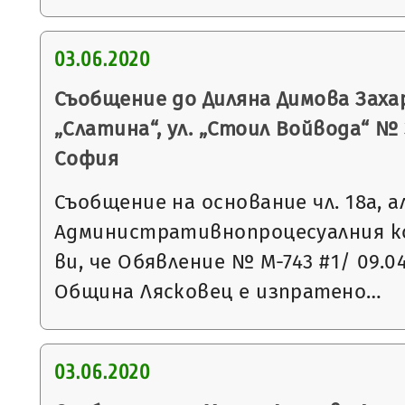
03.06.2020
Съобщение до Диляна Димова Заха
„Слатина“, ул. „Стоил Войвода“ № 3, 
София
Съобщение на основание чл. 18а, а
Административнопроцесуалния к
ви, че Обявление № М-743 #1/ 09.0
Община Лясковец е изпратено…
03.06.2020