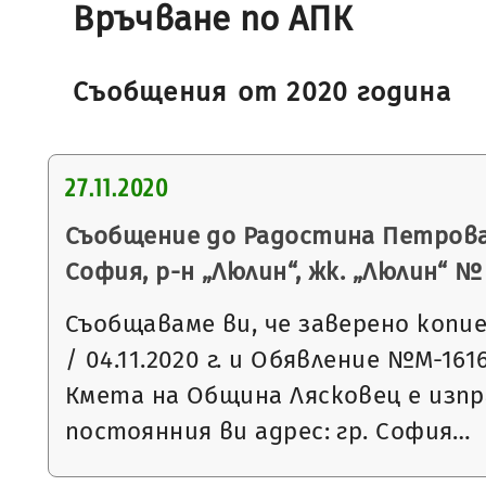
Връчване по AПК
Съобщения от 2020 година
27.11.2020
Съобщение до Радостина Петрова 
София, р-н „Люлин“, жк. „Люлин“ № 1
Съобщаваме ви, че заверено копи
/ 04.11.2020 г. и Обявление №М-1616 
Кмета на Община Лясковец е изп
постоянния ви адрес: гр. София…