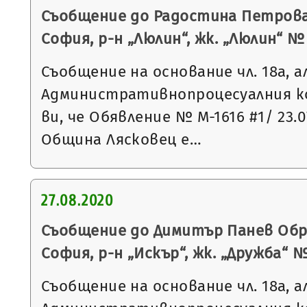
Съобщение до Радостина Петрова 
София, р-н „Люлин“, жк. „Люлин“ № 1
Съобщение на основание чл. 18а, а
Административнопроцесуалния к
ви, че Обявление № М-1616 #1/ 23.0
Община Лясковец е…
27.08.2020
Съобщение до Димитър Панев Обре
София, р-н „Искър“, жк. „Дружба“ №56
Съобщение на основание чл. 18а, а