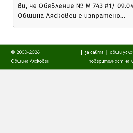
ви, че Обявление № М-743 #1/ 09.0
Община Лясковец е изпратено…
© 2000-2026
|
за сайта
|
общи усло
Община Лясковец
поверителност на л