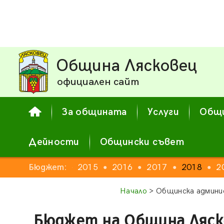
Община Лясковец
официален сайт
За общината
Услуги
Общи
Дейности
Общински съвет
2013
Бюджет:
2014
2015
2016
2017
2018
2
●
●
●
●
●
●
●
Начало
> Общинска админи
Бюджет на Община Ляско