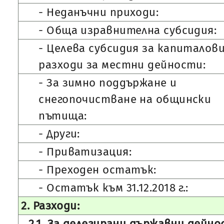
- Неданъчни приходи:
- Обща изравнителна субсидия:
- Целева субсидия за капиталов
разходи за местни дейности:
- За зимно поддържане и
снегопочистване на общински
пътища:
- Други:
- Приватизация:
- Преходен остатък:
- Остатък към 31.12.2018 г.:
2. Разходи:
2.1. За делегирани държавни дейно