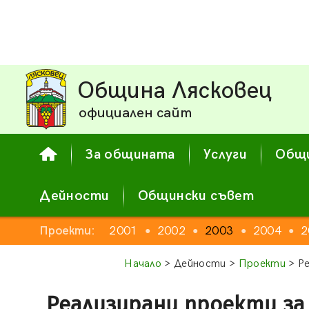
Община Лясковец
официален сайт
За общината
Услуги
Общи
Дейности
Общински съвет
Проекти:
2001
2002
2003
2004
2
●
●
●
●
Начало
> Дейности >
Проекти
> Ре
Реализирани проекти за