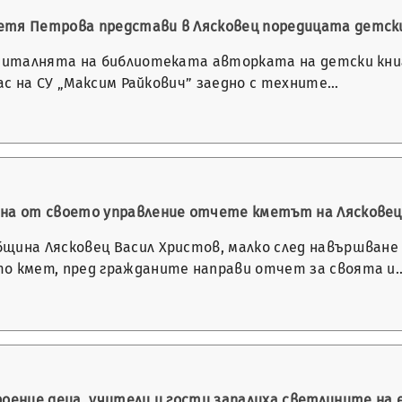
тя Петрова представи в Лясковец поредицата детски
 читалнята на библиотеката авторката на детски кни
клас на СУ „Максим Райкович” заедно с техните…
на от своето управление отчете кметът на Лясковец
щина Лясковец Васил Христов, малко след навършване 
о кмет, пред гражданите направи отчет за своята и
оение деца, учители и гости запалиха светлините на 