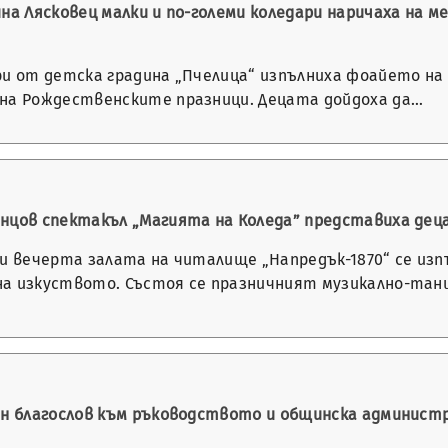
ина Лясковец малки и по-големи коледари наричаха на
ри от детска градина „Пчелица“ изпълниха фоайето на 
на Рождественските празници. Децата дойдоха да…
нцов спектакъл „Магията на Коледа” представиха дец
ри вечерта залата на читалище „Напредък-1870“ се изп
а изкуството. Състоя се празничният музикално-тан
ен благослов към ръководството и общинска администр