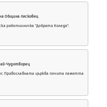
на Община Лясковец
ка работилничка "Добрата Коледа".
лай-Чудотворец
Днес Православната църква почита паметта