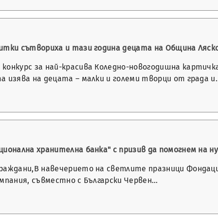
итки сътвориха и тази година децата на Община Ляск
конкурс за най-красива Коледно-новогодишна картичка
а изява на децата – малки и големи творци от града и
ионална хранителна банка" с призив да помогнем на н
раждани,В навечерието на светлите празници Фондаци
ампания, съвместно с Български Червен…