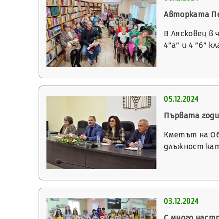
Авторката Пе
В Лясковец в
4”а” и 4 ”б” 
05.12.2024
Първата годи
Кметът на Об
длъжност кат
03.12.2024
С много настр