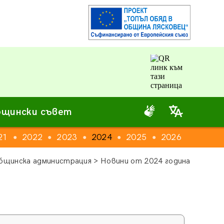
щински съвет
21
2022
2023
2024
2025
2026
●
●
●
●
●
бщинска администрация > Новини от 2024 година