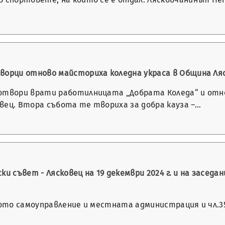
ворци отново майсториха коледна украса в Община Ля
отвори врати работилницата „Добрата Коледа“ и отно
вец. Втора събота те твориха за добра кауза –…
и съвет - Лясковец на 19 декември 2024 г. и на заседа
ното самоуправление и местната администрация и чл.35,