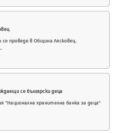
овец
 се проведе в Община Лясковец.
…
уждаещи се български деца
я "Национална хранителна банка за деца"