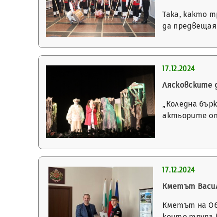
Така, както т
да предвещая
17.12.2024
Лясковските 
„Коледна бър
актьорите от
17.12.2024
Кметът Васил
Кметът на Об
които трупа 