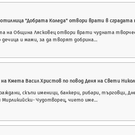
ботилница "Добрата Коледа" отвори врати в сградата 
ата на Община Лясковец отвори врати чудната творчес
о дечица и мами, за да творят добрина…
 на Кмета Васил Христов по повод Деня на Свети Нико
раждани, скъпи именици, банкери, рибари, търговци, 
ай Мирликийски- Чудотворец, чието име…