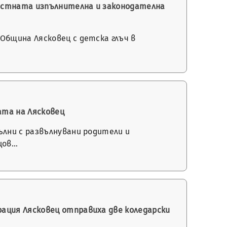
 местната изпълнителна и законодателна
Община Лясковец с детска глъч в
ата на Лясковец
ълни с развълнувани родители и
цов…
ация Лясковец отправиха две коледарски