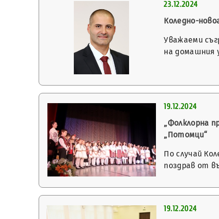
23.12.2024
Коледно-ново
Уважаеми съг
на домашния 
19.12.2024
„Фолклорна п
„Потомци“
По случай Ко
поздрав от в
19.12.2024