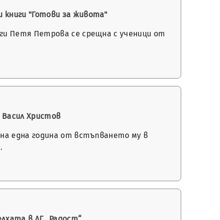
 книги "Готови за живота"
ги Петя Петрова се срещна с ученици от
 Васил Христов
на една година от встъпването му в
…
елхата в ДГ „Радост“