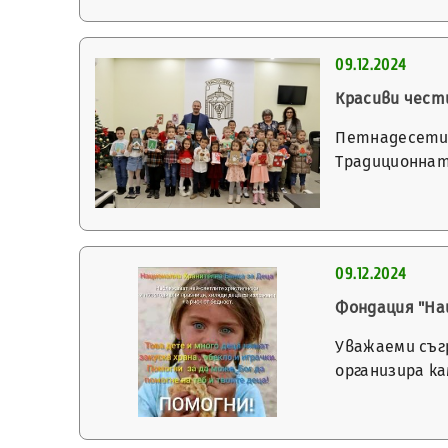
09.12.2024
Красиви чест
Петнадесети 
Традиционнат
09.12.2024
Фондация "Нац
Уважаеми съг
организира к