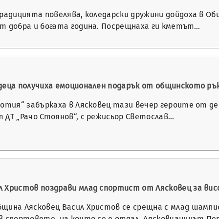
радицията повелява, коледарски дружини дойдоха в Общ
т добра и богата година. Посрещнаха ги кметът…
деца получиха емоционален подарък от общинското ръ
котия“ забъркаха в Лясковец тази вечер героите от д
 ДТ „Рачо Стоянов“, с режисьор Светослав…
 Христов поздрави млад спортист от Лясковец за ви
щина Лясковец Васил Христов се срещна с млад шампио
в спортовете, на които се е отдал. Лясковчанинът П