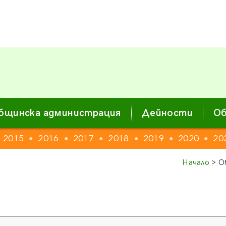
бщинска администрация
Дейности
Об
2015
2016
2017
2018
2019
2020
20
●
●
●
●
●
●
Начало
> О