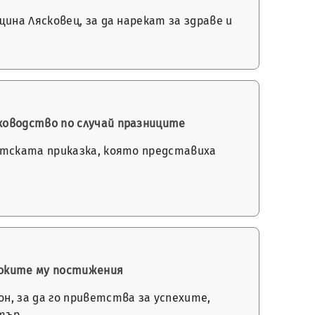
ина Лясковец, за да нарекат за здраве и
ководство по случай празниците
етската приказка, която представиха
соките му постижения
н, за да го приветства за успехите,
етър…