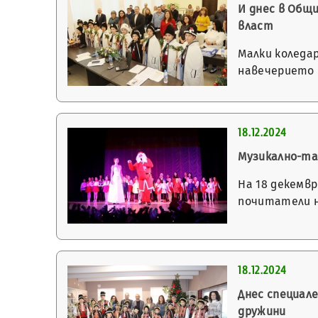
И днес в Общ
власт
Малки коледа
навечерието 
18.12.2024
Музикално-та
На 18 декемв
почитатели н
18.12.2024
Днес специал
дружини