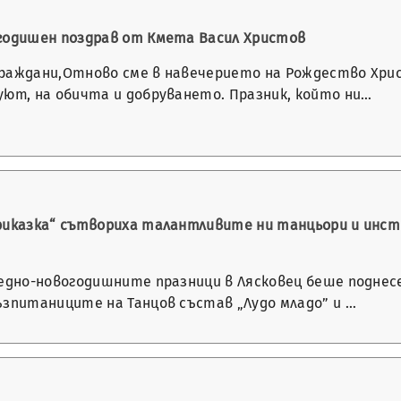
годишен поздрав от Кмета Васил Христов
раждани,Отново сме в навечерието на Рождество Хрис
уют, на обичта и добруването. Празник, който ни…
риказка“ сътвориха талантливите ни танцьори и инст
ледно-новогодишните празници в Лясковец беше поднес
ъзпитаниците на Танцов състав „Лудо младо” и …