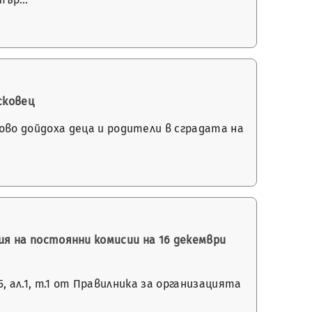
сковец
во дойдоха деца и родители в сградата на
ния на постоянни комисии на 16 декември
 ал.1, т.1 от Правилника за организацията